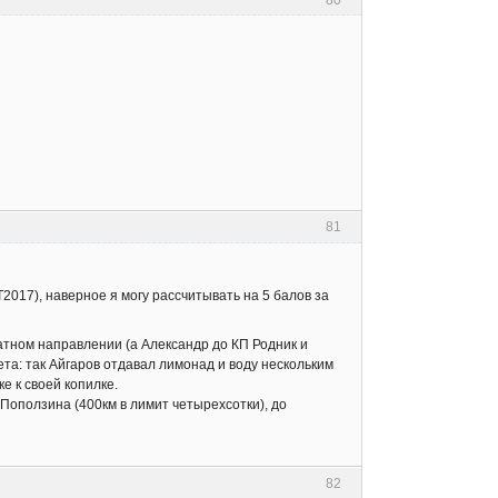
80
81
2017), наверное я могу рассчитывать на 5 балов за
ратном направлении (а Александр до КП Родник и
та: так Айгаров отдавал лимонад и воду нескольким
е к своей копилке.
 Поползина (400км в лимит четырехсотки), до
82