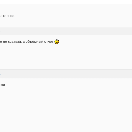
зательно.
9
е не краткий, а объёмный отчет
4
ями