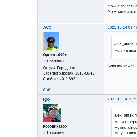
Можно занести в
Могу написать кр
AVZ
2021-10-14 08:4
alex_omsk п
Могу написат
Орг/км 1000+
Неактивен
Конечно пиши!
Откуда:
Город Нск
Зарегистрирован:
2013-08-12
Сообщений:
1,693
Сайт
igo
2021-10-14 10:5
alex_omsk п
Меня теперь 
Координатор
Можно занес
Неактивен
Могу написат