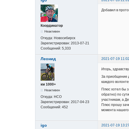
igo
2021-07-18 22:0
Добавил в прото
Координатор
Неактивен
Откуда:
Новосибирск
Зарегистрирован:
2013-07-21
Сообщений:
5,333
Леонид
2021-07-19 11:0
Игорь, здравству
За приобщение д
каждого волонте
км 1000+
Плюс хотел бы з
Неактивен
обратно) по сут
Откуда:
НСО
участникам, а Де
Зарегистрирован:
2017-04-23
Плюс прошу заче
Сообщений:
452
момента нашего 
igo
2021-07-19 13:2