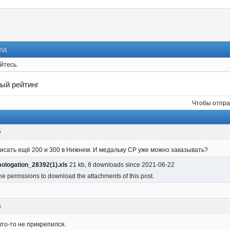
од
йтесь.
ый рейтинг
Чтобы отпра
5
исать ещё 200 и 300 в Нижнем. И медальку СР уже можно заказывать?
logation_28392(1).xls
21 kb, 8 downloads since 2021-06-22
he permssions to download the attachments of this post.
6
что-то не прикрепился.