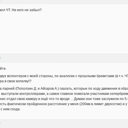
1
кол ЧТ. Ни кого не забыл?
2
йте.
вух волонтеров с моей стороны, по аналогии с прошлыми бреветами (в т.ч. ЧТ
ра в свою копилку!?
а парней (Поползин Д. и Айгаров А.) сказать, которые по ходу движения в об
и выступали контроллерами, а самое главное помогали участникам сепербреве
нис отдал свою камеру и ещё что-то вроде ... Думаю они тоже заслужили по 5-к
сть фактически пройденное расстояние у меня (200км в лимит двухсотки) и у
с ним схода.
7