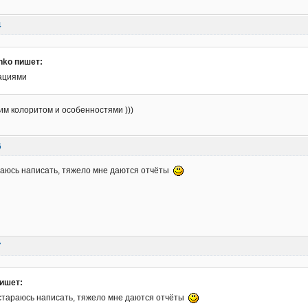
4
nko пишет:
ациями
ким колоритом и особенностями )))
6
раюсь написать, тяжело мне даются отчёты
7
ишет:
стараюсь написать, тяжело мне даются отчёты