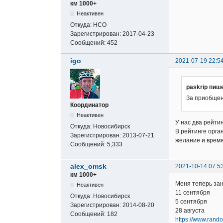
км 1000+
Неактивен
Откуда:
НСО
Зарегистрирован:
2017-04-23
Сообщений:
452
igo
2021-07-19 22:5
paskrip пиш
За приобщен
Координатор
Неактивен
У нас два рейтин
Откуда:
Новосибирск
В рейтинге орга
Зарегистрирован:
2013-07-21
желание и время
Сообщений:
5,333
alex_omsk
2021-10-14 07:5
км 1000+
Меня теперь зане
Неактивен
11 сентября
Откуда:
Новосибирск
5 сентября
Зарегистрирован:
2014-08-20
28 августа
Сообщений:
182
https://www.rando