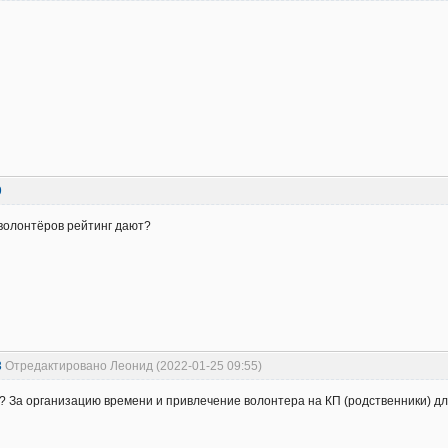
9
волонтёров рейтинг дают?
3
Отредактировано Леонид (2022-01-25 09:55)
? За организацию времени и привлечение волонтера на КП (родственники) дл