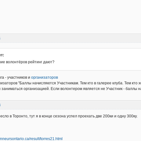
4
ет:
ие волонтёров рейтинг дают?
га - участников и
организаторов
низаторов "Баллы начисляются Участникам. Тем кто в галерее клуба. Тем кто х
 заниматься организацией. Если волонтером является не Участник - баллы н
3
сло в Торонто, тут я в конце сезона успел проехать две 200ки и одну 300ку.
nneursontario.ca/result/torres21.html