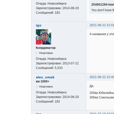
Откуда:
Новосибирск
254001294-homo
Зарегистрирован:
2014-08-20
You don't have t
Сообщений:
182
igo
2021-06-22 22:4
А названия у эт
Координатор
Неактивен
Откуда:
Новосибирск
Зарегистрирован:
2013-07-21
Сообщений:
5,333
alex_omsk
2021-06-22 22:4
км 1000+
Да.
Неактивен
Откуда:
Новосибирск
200ка Юбилейный
Зарегистрирован:
2014-08-20
300ка Сокольски
Сообщений:
182