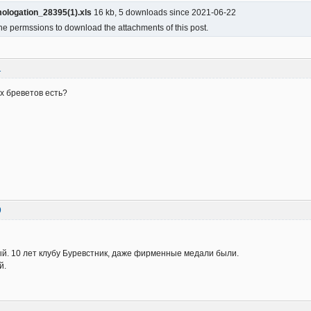
logation_28395(1).xls
16 kb, 5 downloads since 2021-06-22
he permssions to download the attachments of this post.
1
их бреветов есть?
9
. 10 лет клубу Буревстник, даже фирменные медали были.
й.