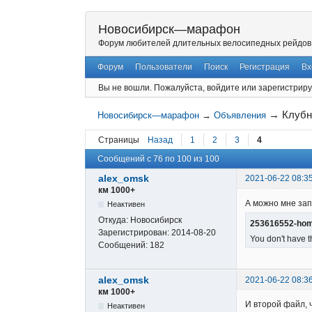
Новосибирск—марафон
Форум любителей длительных велосипедных рейдов
Форум
Пользователи
Поиск
Регистрация
Вх
Вы не вошли.
Пожалуйста, войдите или зарегистриру
→
Клубн
Новосибирск—марафон
→
Объявления
Страницы
Назад
1
2
3
4
Сообщений с 76 по 100 из 100
alex_omsk
2021-06-22 08:3
км 1000+
А можно мне зап
Неактивен
Откуда:
Новосибирск
253616552-homo
Зарегистрирован:
2014-08-20
You don't have t
Сообщений:
182
alex_omsk
2021-06-22 08:3
км 1000+
И второй файл, 
Неактивен