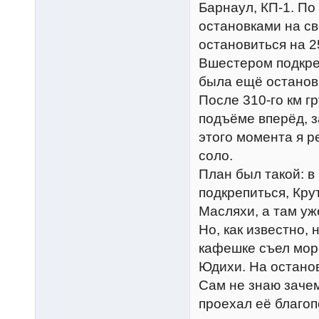
Барнаул, КП-1. По
остановками на с
остановиться на 2
Вшестером подкре
была ещё остановк
После 310-го км г
подъёме вперёд, з
этого момента я р
соло.
План был такой: в
подкрепиться, Крут
Масляхи, а там у
Но, как известно, 
кафешке съел мор
Юдихи. На останов
Сам не знаю зачем
проехал её благоп