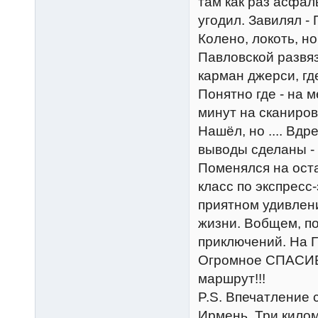
там как раз асфаль
угодил. Завилял -
Колено, локоть, н
Павловской развяз
карман джерси, гд
Понятно где - на 
минут на сканиров
Нашёл, но .... Вд
выводы сделаны - 
Поменялся на ост
класс по экспресс
приятном удивлен
жизни. Вобщем, п
приключений. На Г
Огромное СПАСИБ
маршрут!!!
P.S. Впечатление 
Ирмень. Три кило