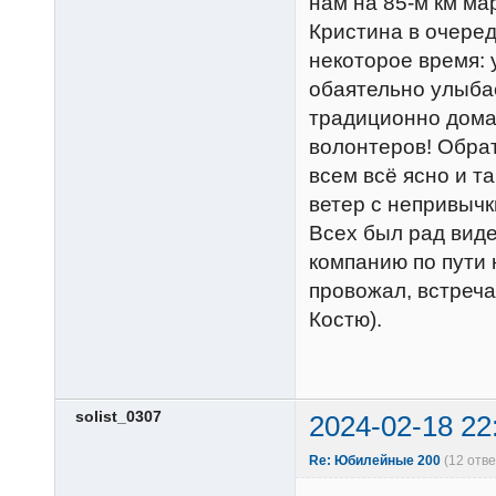
нам на 85-м км мар
Кристина в очеред
некоторое время: 
обаятельно улыбае
традиционно дома
волонтеров! Обрат
всем всё ясно и т
ветер с непривычк
Всех был рад виде
компанию по пути 
провожал, встреча
Костю).
solist_0307
2024-02-18 22
Re: Юбилейные 200
(12 отв