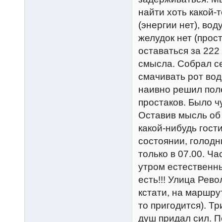
найти хоть какой-
(энергии нет), вод
желудок нет (прост
оставаться за 222
смысла. Собрал се
смачивать рот вод
наивно решил пол
простаков. Было ч
Оставив мысль об 
какой-нибудь гост
состоянии, голодн
только в 07.00. Ч
утром естественны
есть!!! Улица Рев
кстати, на маршру
то пригодится). Т
душ придал сил. П