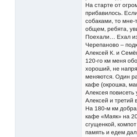
На старте от огро
прибавилось. Есл
собаками, то мне-
общем, ребята, ув
Поехали… Ехал из
Черепаново – подк
Алексей К. и Семё
120-го км меня об
хороший, не напря
меняются. Один ра
кафе (окрошка, ма
Алексея повисеть у
Алексей и третий 
На 180-м км добра
кафе «Маяк» на 20
сгущенкой, компот
память и едем дал