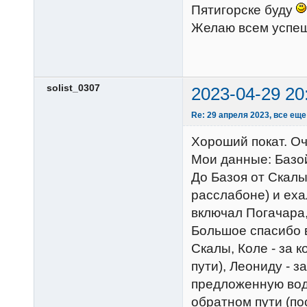
Пятигорске буду
Желаю всем успе
solist_0307
2023-04-29 20
Re: 29 апреля 2023, все еще
Хороший покат. Оч
Мои данные: Базой
До Базоя от Скалы
расслабоне) и еха
включал Погачара,
Большое спасибо в
Скалы, Коле - за 
пути), Леониду - з
предложенную вод
обратном пути (пос