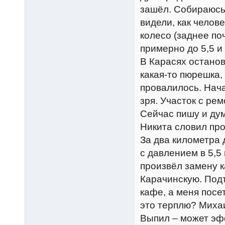
зашёл. Собираюсь.
видели, как челов
колесо (заднее по
примерно до 5,5 и 
В Карасях останов
какая-то пюрешка,
провалилось. Нача
зря. Участок с ре
Сейчас пишу и дум
Никита словил пр
За два километра 
с давлением в 5,
произвёл замену к
Карачинскую. Под
кафе, а меня посе
это терплю? Миха
Выпил – может эфф