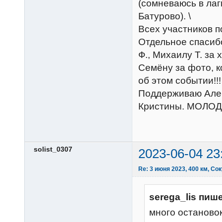
(сомневаюсь в лаг
Батурово). \
Всех участников п
Отдельное спасибо
Ф., Михаилу Т. за
Семёну за фото, к
об этом событии!!!
Поддерживаю Алекс
Кристины. МОЛОД
solist_0307
2023-06-04 23
Re: 3 июня 2023, 400 км, Сок
serega_lis пише
много остановок