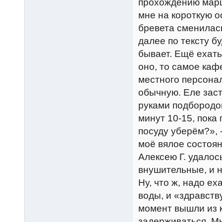
прохождению марш
мне на короткую ос
бревета сменилас
далее по тексту бу
бывает. Ещё ехать 
оно, то самое каф
местного персонал
обычную. Еле заст
руками подбородок
минут 10-15, пока
посуду уберём?», 
моё вялое состоя
Алексею Г. удалось
внушительные, и н
Ну, что ж, надо е
воды, и «здравств
момент вышли из к
задерживаться. Мы