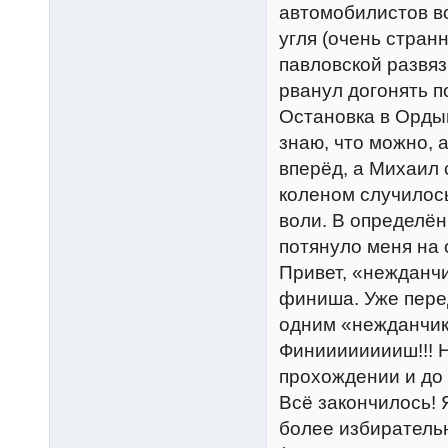
автомобилистов во
угля (очень странн
павловской развяз
рванул догонять п
Остановка в Ордын
знаю, что можно, а
вперёд, а Михаил с
коленом случилось
воли. В определё
потянуло меня на 
Привет, «нежданчи
финиша. Уже пере
одним «нежданчиком
Финииииииииш!!! Н
прохождении и до 
Всё закончилось! 
более избирательн