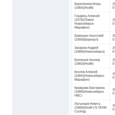
Березёнков Игорь
2
(1964)(НскМ)
0
Гордиец Алексей
(1978)(Томск/
2
Новосибирск-
0
Марафон)
Ермошин Анатолий
2
(1959)(Барнаул)
0
Захаров Андрей
2
(1989)(Новосибирск)
0
Кyзнeцoв Λeoнид
2
(198З)(НскМ)
0
Козлов Алексей
2
(1984)(Новосибирск-
0
Марафон)
Кравцова Екатерина
2
(1989)(Новосибирск
0
НВС)
Латынцев Никита
2
(1989)(НскМ | N-TEAM
0
Cycling)