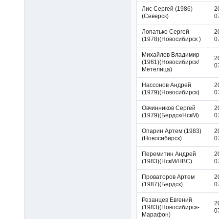
Лис Сергей (1986)
2
(Северск)
0
Лопатько Сергей
2
(1978)(Новосибирск )
0
Михайлов Владимир
2
(1961)(Новосибирск/
0
Метелица)
Нассонов Андрей
2
(1979)(Новосибирск)
0
Овчинников Сергей
2
(1979)(Бердск/НскМ)
0
Опарин Артем (1983)
2
(Новосибирск)
0
Перемитин Андрей
2
(1983)(НскМ/НВС)
0
Проваторов Артем
2
(1987)(Бердск)
0
Резанцев Евгений
2
(1983)(Новосибирск-
0
Марафон)