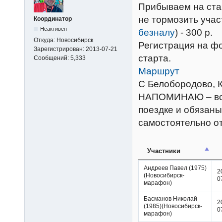
Прибываем на стар
не тормозить учас
Координатор
Неактивен
безналу
) - 300 р.
Откуда:
Новосибирск
Регистрация на фо
Зарегистрирован:
2013-07-21
старта.
Сообщений:
5,333
Маршрут
С Белобородово, 
НАПОМИНАЮ – все 
поездке и обязан
самостоятельно от
Участники
Андреев Павел (1975)
2
(Новосибирск-
0
марафон)
Басманов Николай
2
(1985)(Новосибирск-
0
марафон)