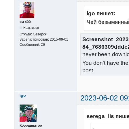
igo пишет:
Чей безымянный
км 400
Неактивен
Откуда:
Северск
Screenshot_2023-
Зарегистрирован:
2015-09-01
Сообщений:
26
84_7686309dddc
never been downl
You don't have the
post.
igo
2023-06-02 09
serega_lis пише
Координатор