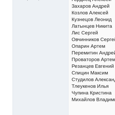
Захаров Андрей
Козлов Алексей
Кузнецов Леонид
Латынцев Никита
Лис Сергей
Овчинников Серге
Опарин Артем
Перемитин Андре
Проваторов Арте
Резанцев Евгений
Спицин Максим
Студилов Алексан
Тлеукенов Илья
Чупина Кристина
Михайлов Владим