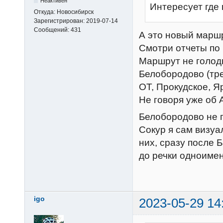
Неактивен
Интересует где
Откуда:
Новосибирск
Зарегистрирован:
2019-07-14
Сообщений:
431
А это новый маршр
Смотри отчеты по 
Маршрут не голодн
Белобородово (тре
ОТ, Прокудское, Я
Не говоря уже об 
Белобородово не п
Сокур я сам визуа
них, сразу после Б
до речки одноимен
igo
2023-05-29 14