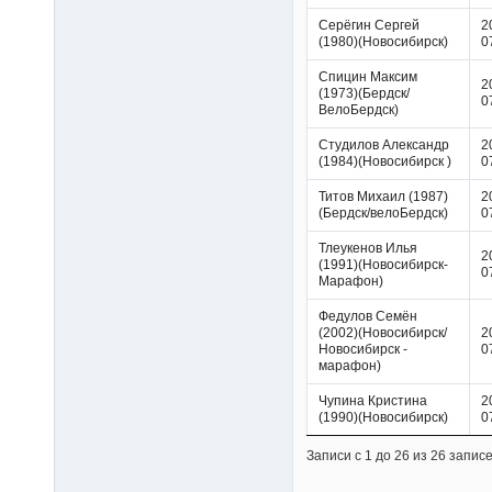
Серёгин Сергей
2
(1980)(Новосибирск)
0
Спицин Максим
2
(1973)(Бердск/
0
ВелоБердск)
Студилов Александр
2
(1984)(Новосибирск )
0
Титов Михаил (1987)
2
(Бердск/велоБердск)
0
Тлеукенов Илья
2
(1991)(Новосибирск-
0
Марафон)
Федулов Семён
(2002)(Новосибирск/
2
Новосибирск -
0
марафон)
Чупина Кристина
2
(1990)(Новосибирск)
0
Записи с 1 до 26 из 26 запис