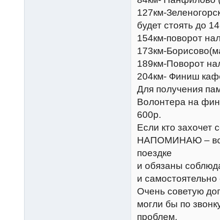
127км-Зеленогорс
будет стоять до 14
154км-поворот на
173км-Борисово(м
189км-Поворот на
204км- Финиш каф
Для получения пам
Волонтера на фин
600р.
Если кто захочет 
НАПОМИНАЮ – все 
поездке
и обязаны соблюд
и самостоятельно 
Очень советую до
могли бы по звонк
проблем.