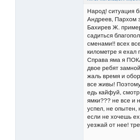
Народ! ситуация б
Андреев, Пархом 
Бахирев Ж. пример
садиться благопол
сменами!! всех вс
километре я ехал 
Справа яма я ПОК
двое ребят замной
жаль время и обор
все живы! Поэтому
едь кайфуй, смотр
ямки??? не все и 
успел, не опытен, 
если не хочешь еха
уезжай от нее! тре