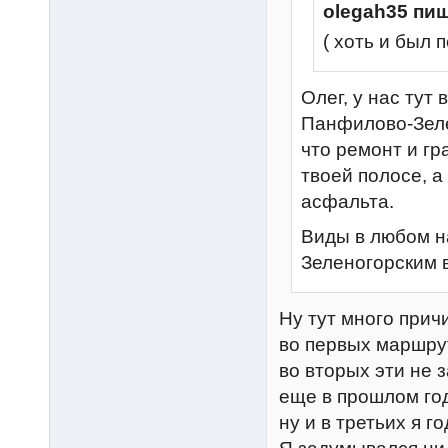
olegah35 пиш
( хоть и был 
Олег, у нас тут
Панфилово-Зеле
что ремонт и гр
твоей полосе, 
асфальта.
Виды в любом н
Зеленогорским 
Ну тут много прич
во первых маршру
во вторых эти не 
еще в прошлом го
ну и в третьих я г