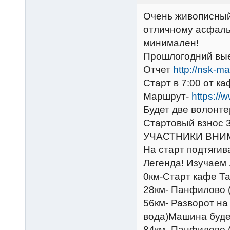
Очень живописный
отличному асфаль
минимален!
Прошлогодний вы
Отчет
http://nsk-ma
Старт в 7:00 от к
Маршрут-
https:/
Будет две волонте
Стартовый взнос 3
УЧАСТНИКИ ВНИ
На старт подтягив
Легенда! Изучаем
0км-Старт кафе Та
28км- Панфилово 
56км- Разворот на
вода)Машина будет
84км- Панфилово 