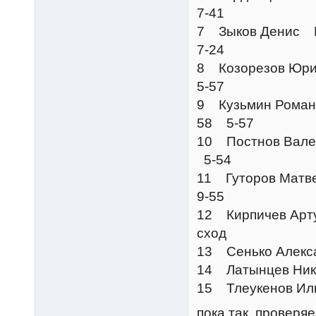
7-41
7 Зыков Дени
7-24
8 Козорезов Ю
5-57
9 Кузьмин Ро
58 5-57
10 Постнов Ва
5-54
11 Гуторов Ма
9-55
12 Кирпичев
сход
13 Сенько Але
14 Латынцев Н
15 Тлеукенов 
пока так. проверя