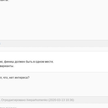
4
ю, финиш должен быть в одном месте.
варианты.
л, что, нет интереса?
1
Отредактировано liveparhomenko (2020-03-13 10:36)