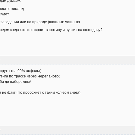
идим думаем.
ество команд.
будет.
в заведении или на природе (шашлык-машлык)
ждем когда кто-то откроет воротину и пустит на свою дачу?
7
руты (на 99% асфальт):
уенга по трассе через Черепаново;
Оби до набережной.
я не факт что просохнет с таким кол-вом снега)
8