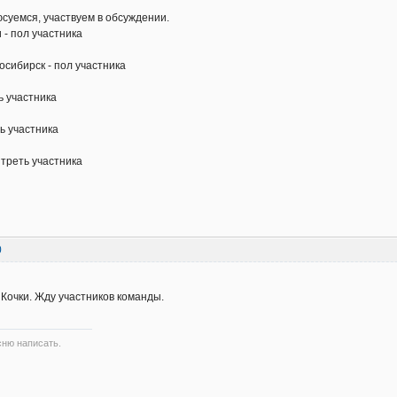
суемся, участвуем в обсуждении.
- пол участника
сибирск - пол участника
 участника
 участника
треть участника
0
 Кочки. Жду участников команды.
сню написать.