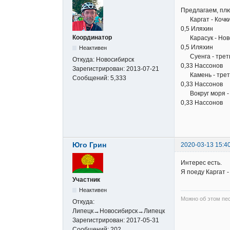
Предлагаем, плю
Каргат - Кочки 
0,5 Иляхин
Координатор
Карасук - Ново
0,5 Иляхин
Неактивен
Суенга - треть
Откуда:
Новосибирск
0,33 Нассонов
Зарегистрирован:
2013-07-21
Камень - треть
Сообщений:
5,333
0,33 Нассонов
Вокруг моря - 
0,33 Нассонов
Юго Грин
2020-03-13 15:4
Интерес есть.
Я поеду Каргат -
Участник
Неактивен
Можно об этом пе
Откуда:
Липецк→Новосибирск→Липецк
Зарегистрирован:
2017-05-31
Сообщений:
202