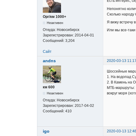
Есть интерес, с
Непонятно колич
Сколько народу 
Орг/км 1000+
Я вижу встречу 
Неактивен
Откуда:
Новосибирск
Или мы все-таки 
Зарегистрирован:
2014-04-01
Сообщений:
3,204
Сайт
andns
2020-03-13 11:1
Шоссейные марш
1. На водопад С
2. В Камень на 
км 600
МТБ-маршруты:
вокруг моря (хот
Неактивен
Откуда:
Новосибирск
Зарегистрирован:
2017-04-02
Сообщений:
410
igo
2020-03-13 12:4