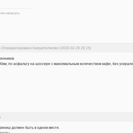
сню написать.
4
Отредактировано liveparhomenko (2020-02-29 20:15)
енников
0км, по асфальту на шоссере с максимальным количеством кафе, без усирало
5
финиш должен быть в одном месте.
ианты.