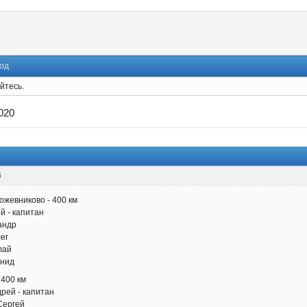
од
йтесь.
020
6
ожевниково - 400 км
 - капитан
ндр
ег
лай
нид
 400 км
ей - капитан
ергей