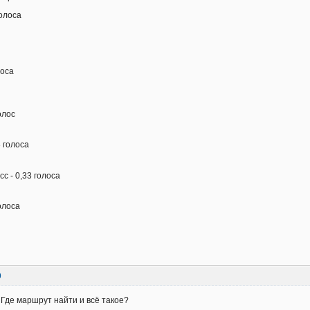
голоса
оса
олос
 голоса
 - 0,33 голоса
олоса
9
 Где маршрут найти и всё такое?