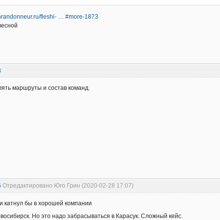
anrandonneur.ru/fleshi- … #more-1873
весной
8
ять маршруты и состав команд.
6
Отредактировано Юго Грин (2020-02-28 17:07)
чки катнул бы в хорошей компании
овосибирск. Но это надо забрасываться в Карасук. Сложный кейс.