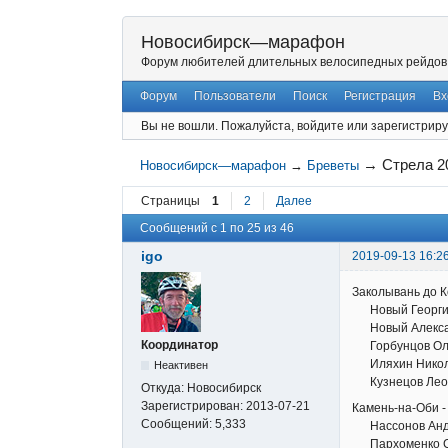
Новосибирск—марафон
Форум любителей длительных велосипедных рейдов
Форум
Пользователи
Поиск
Регистрация
Вх
Вы не вошли.
Пожалуйста, войдите или зарегистриру
→
Стрела 2
Новосибирск—марафон
→
Бреветы
Страницы
1
2
Далее
Сообщений с 1 по 25 из 46
igo
2019-09-13 16:2
Заколывань до К
Новый Георгий
Новый Алекса
Координатор
Горбунцов Ол
Иляхин Нико
Неактивен
Кузнецов Лео
Откуда:
Новосибирск
Зарегистрирован:
2013-07-21
Камень-на-Оби -
Сообщений:
5,333
Нассонов Андр
Пархоменко С