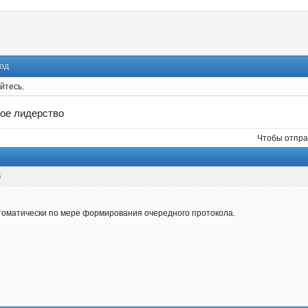
од
йтесь.
ое лидерство
Чтобы отпра
4
томатически по мере формирования очередного протокола.