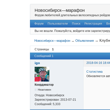
Новосибирск—марафон
Форум любителей длительных велосипедных рейдов
Форум
Пользователи
Поиск
Регистрация
Вх
Вы не вошли.
Пожалуйста, войдите или зарегистриру
→
Клубн
Новосибирск—марафон
→
Объявления
Страницы
1
Сообщений 1
igo
2018-04-16 18:4
Статистика
Обновляется ав
Координатор
Неактивен
Откуда:
Новосибирск
Зарегистрирован:
2013-07-21
Сообщений:
5,333