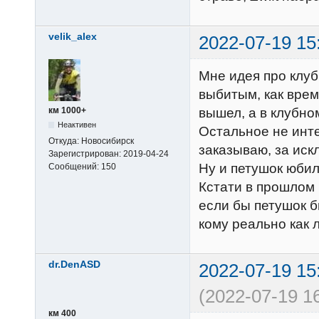
velik_alex
2022-07-19 15
Мне идея про клу
выбитым, как врем
вышел, а в клубно
км 1000+
Неактивен
Остальное не инте
Откуда:
Новосибирск
заказываю, за иск
Зарегистрирован:
2019-04-24
Ну и петушок юбил
Сообщений:
150
Кстати в прошлом 
если бы петушок б
кому реально как 
dr.DenASD
2022-07-19 15
(2022-07-19 1
км 400