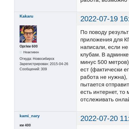
Kakaru
2022-07-19 16
По поводу результ
приложения для К
написали, если не
Орг/км 600
Неактивен
клубам. В админке
Откуда:
Новосибирск
минус 500 метров)
Зарегистрирован:
2015-04-26
ест (фактически е
Сообщений:
309
работа не нужна),
пытается отправит
есть интернет, т
отслеживать онлай
kami_nary
2022-07-20 11
км 400