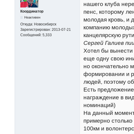
нашего клуба нере
пенс, которому ле
Координатор
Неактивен
молодая кровь, и 
Откуда:
Новосибирск
компанию молодых
Зарегистрирован:
2013-07-21
канцелярскую рути
Сообщений:
5,333
Сергей Галиев пи
Хотел бы вынести 
еще одну свою ини
но окончательно м
формировании и р
людей, поэтому о
Есть предложение
награждение в ви
номинаций)
На данный момент 
примерно столько 
100км и волонтерс