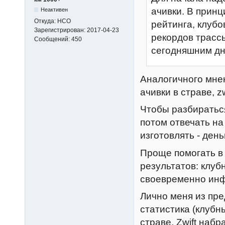
ачивки. В принц
Неактивен
Откуда:
НСО
рейтинга, клубо
Зарегистрирован:
2017-04-23
рекордов трасс
Сообщений:
450
сегодняшним д
Аналогичного мне
ачивки в страве, zw
Чтобы разбираться
потом отвечать на
изготовлять - день
Проще помогать в
результатов: клуб
своевременно инф
Лично меня из пр
статистика (клубны
страве, Zwift набр