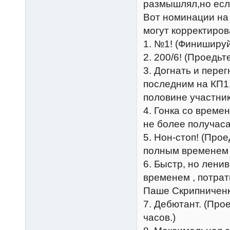
размышлял,но если
Вот номинации на
могут корректиров
1. №1! (Финишируй
2. 200/6! (Проедьт
3. Догнать и пере
последним на КП1
половине участник
4. Гонка со време
не более получаса
5. Нон-стоп! (Про
полным временем 
6. Быстр, но лени
временем , потрат
Паше Скрипниченк
7. Дебютант. (Про
часов.)