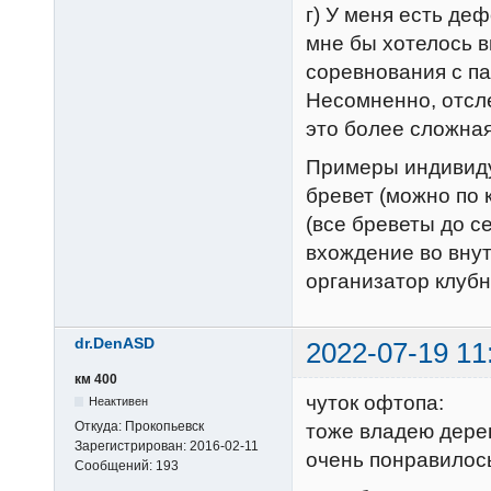
г) У меня есть де
мне бы хотелось в
соревнования с па
Несомненно, отсл
это более сложна
Примеры индивиду
бревет (можно по 
(все бреветы до с
вхождение во внут
организатор клубн
dr.DenASD
2022-07-19 11
км 400
чуток офтопа:
Неактивен
Откуда:
Прокопьевск
тоже владею дерев
Зарегистрирован:
2016-02-11
очень понравилос
Сообщений:
193