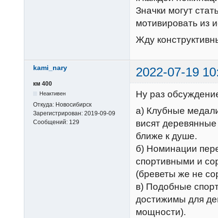
Значки могут стат
мотивировать из 
Жду конструктивн
kami_nary
2022-07-19 10
км 400
Ну раз обсуждение
Неактивен
Откуда:
Новосибирск
а) Клубные медали
Зарегистрирован:
2019-09-09
висят деревянные 
Сообщений:
129
ближе к душе.
б) Номинации пер
спортивными и со
(бреветы же не со
в) Подобные спор
достижимы для дев
мощности).