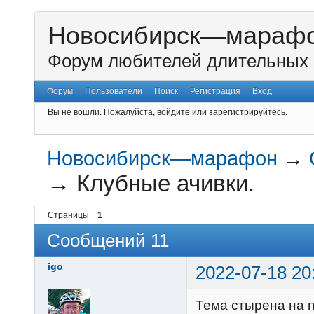
Новосибирск—мараф
Форум любителей длительных 
Форум
Пользователи
Поиск
Регистрация
Вход
Вы не вошли.
Пожалуйста, войдите или зарегистрируйтесь.
Новосибирск—марафон
→
→
Клубные ачивки.
Страницы
1
Сообщений 11
igo
2022-07-18 20
Тема стырена на 