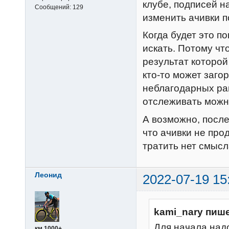
клубе, подписей н
Сообщений:
129
изменить ачивки 
Когда будет это п
искать. Потому чт
результат которой
кто-то может загор
неблагодарных ран
отслеживать можно
А возможно, посл
что ачивки не про
тратить нет смысл
Леонид
2022-07-19 15
kami_nary пише
Для начала над
км 1000+