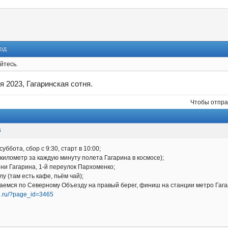
од
йтесь.
я 2023, Гагаринская сотня.
Чтобы отпра
6
суббота, сбор с 9:30, старт в 10:00;
(километр за каждую минуту полета Гагарина в космосе);
ени Гагарина, 1-й переулок Пархоменко;
лу (там есть кафе, пьём чай);
емся по Северному Объезду на правый берег, финиш на станции метро Гага
on.ru/?page_id=3465