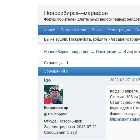
Новосибирск—марафон
Форум любителей длительных велосипедных рейдов
Форум
Пользователи
Поиск
Регистрация
Вх
Вы не вошли.
Пожалуйста, войдите или зарегистриру
→
8 апрел
Новосибирск—марафон
→
Покатушки
Страницы
1
Сообщений 5
igo
2023-03-27 10:0
Когда: 8 апреля, 
Сколько: 108 км 
Старт: сквер им
Координатор
Куда: едем в Ска
Финиш: возвраща
На форуме
http://nsk-maraf
Откуда:
Новосибирск
Зарегистрирован:
2013-07-21
Сообщений:
5,333