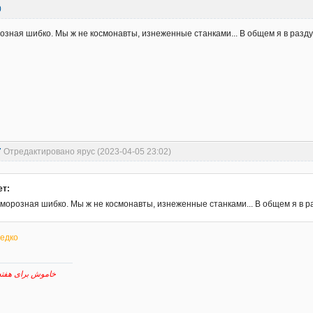
0
розная шибко. Мы ж не космонавты, изнеженные станками... В общем я в разду
7
Отредактировано ярус (2023-04-05 23:02)
ет:
 морозная шибко. Мы ж не космонавты, изнеженные станками... В общем я в р
редко
خاموش برای هفته پیش رو نقش برآب