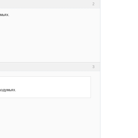
2
мьях.
3
аздумьях.