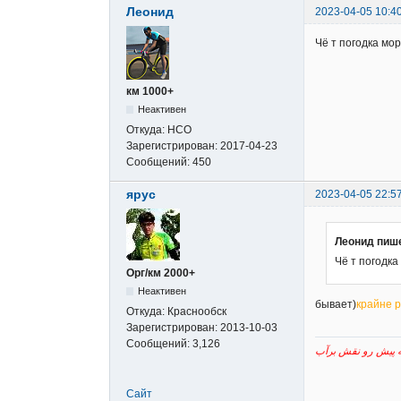
Леонид
2023-04-05 10:4
Чё т погодка мо
км 1000+
Неактивен
Откуда:
НСО
Зарегистрирован:
2017-04-23
Сообщений:
450
ярус
2023-04-05 22:5
Леонид пиш
Чё т погодка
Орг/км 2000+
Неактивен
бывает)
крайне 
Откуда:
Краснообск
Зарегистрирован:
2013-10-03
Сообщений:
3,126
Сайт