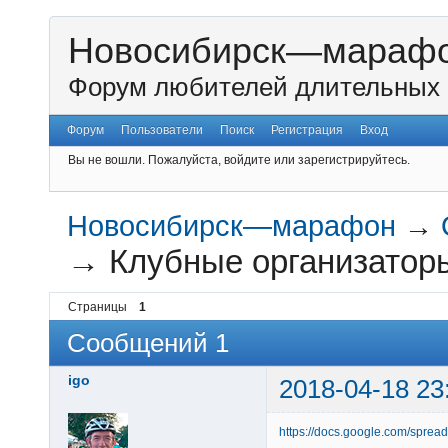
Новосибирск—мараф
Форум любителей длительных 
Форум
Пользователи
Поиск
Регистрация
Вход
Вы не вошли.
Пожалуйста, войдите или зарегистрируйтесь.
Новосибирск—марафон
→
→
Клубные организатор
Страницы
1
Сообщений 1
igo
2018-04-18 23
https://docs.google.com/sprea