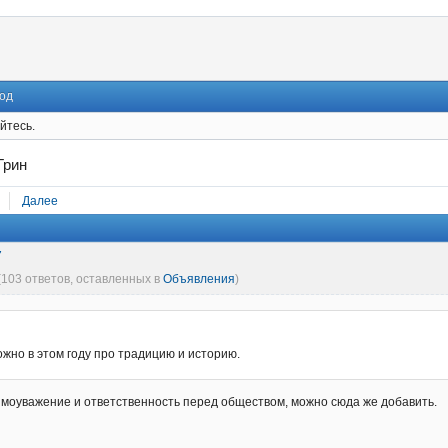
од
йтесь.
Грин
Далее
7
(103 ответов, оставленных в
Объявления
)
жно в этом году про традицию и историю.
имоуважение и ответственность перед обществом, можно сюда же добавить.