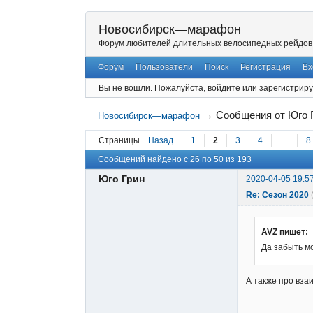
Новосибирск—марафон
Форум любителей длительных велосипедных рейдов
Форум
Пользователи
Поиск
Регистрация
Вх
Вы не вошли.
Пожалуйста, войдите или зарегистриру
→
Сообщения от Юго 
Новосибирск—марафон
Страницы
Назад
1
2
3
4
…
8
Сообщений найдено с 26 по 50 из 193
Юго Грин
2020-04-05 19:5
Re: Сезон 2020
AVZ пишет:
Да забыть мо
А также про вза