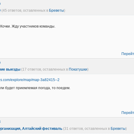
0
0
(45 ответов, оставленных в
Бреветы
)
 Кочки. Жду участников команды.
Перейт
9
ние выезды
(17 ответов, оставленных в
Покатушки
)
rails.com/explore/map/map-3a82415--2
сли будет приемлемая погода, то поедем.
Перейт
8
 Организация, Алтайский фестиваль
(31 ответов, оставленных в
Бреветы
)