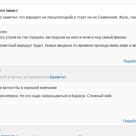
илл пишет:
ас заметил, что маршрут не прошлогодний и старт не на Семинском. Жаль, та
сен.
ого утром не так страшен, как подъем на него в ночи и под самый финиш.
реветный маршрут будет. Новые вводные по времени проезда мимо кафе и ма
Перейт
6
0
(45 ответов, оставленных в
Бреветы
)
чки катнул бы в хорошей компании
овосибирск. Но это надо забрасываться в Карасук. Сложный кейс.
Перейт
3