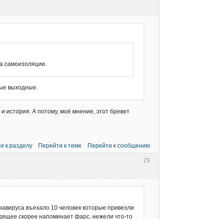
ма самоизоляции.
ные выходные.
и история. А потому, моё мнение, этот бревет
и к разделу
Перейти к теме
Перейти к сообщению
29
навируса въехало 10 человек которые привезли
одящее скорее напоминает фарс, нежели что-то