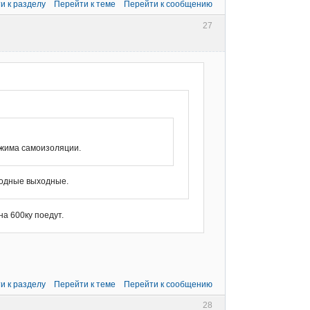
и к разделу
Перейти к теме
Перейти к сообщению
27
ежима самоизоляции.
ободные выходные.
а 600ку поедут.
и к разделу
Перейти к теме
Перейти к сообщению
28