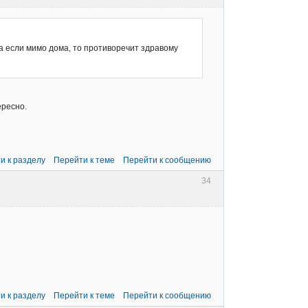
а если мимо дома, то противоречит здравому
ересно.
и к разделу
Перейти к теме
Перейти к сообщению
34
и к разделу
Перейти к теме
Перейти к сообщению