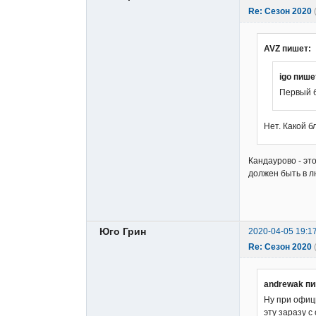
Re: Сезон 2020
AVZ пишет:
igo пише
Первый б
Нет. Какой 
Кандаурово - эт
должен быть в л
Юго Грин
2020-04-05 19:1
Re: Сезон 2020
andrewak пи
Ну при офиц
эту заразу 