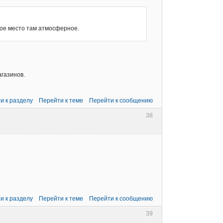
кое место там атмосферное.
газинов.
и к разделу
Перейти к теме
Перейти к сообщению
38
и к разделу
Перейти к теме
Перейти к сообщению
39