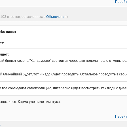
Перейт
5
(103 ответов, оставленных в
Объявления
)
nko пишет:
ет:
пишет:
ый бревет сезона "Кандаурово" состоится через две недели после отмены р
ой ближайший будет, тот и надо будет проводить. Остальное проводить в св
о все соблюдают самоизоляцию, интересно будет посмотреть как люди с диван
спокоился. Карма уже ниже плинтуса.
Перейт
4