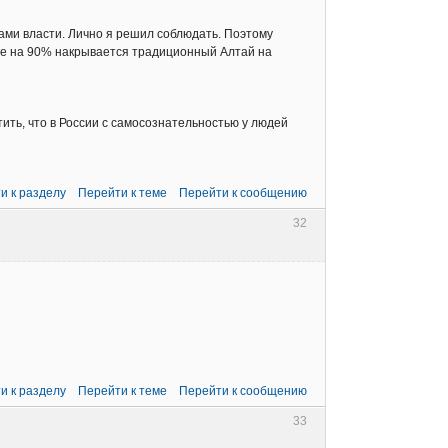
ми власти. Лично я решил соблюдать. Поэтому
кже на 90% накрывается традиционный Алтай на
етить, что в России с самосознательностью у людей
и к разделу
Перейти к теме
Перейти к сообщению
32
и к разделу
Перейти к теме
Перейти к сообщению
33