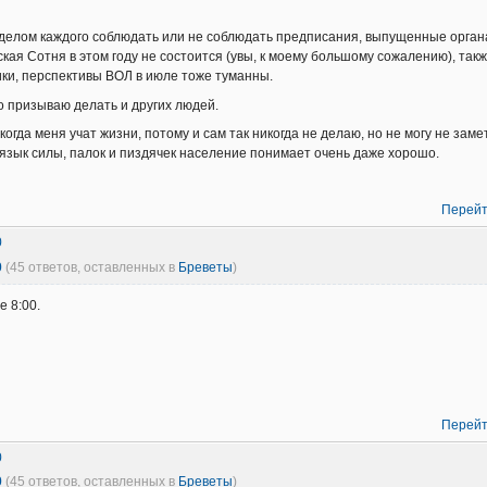
елом каждого соблюдать или не соблюдать предписания, выпущенные органа
ская Сотня в этом году не состоится (увы, к моему большому сожалению), та
ки, перспективы ВОЛ в июле тоже туманны.
о призываю делать и других людей.
 когда меня учат жизни, потому и сам так никогда не делаю, но не могу не зам
т язык силы, палок и пиздячек население понимает очень даже хорошо.
Перейт
0
0
(45 ответов, оставленных в
Бреветы
)
е 8:00.
Перейт
0
0
(45 ответов, оставленных в
Бреветы
)