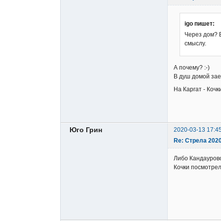
igo пишет:
Через дом? 
смыслу.
А почему? :-)
В душ домой зае
На Каргат - Кочк
Юго Грин
2020-03-13 17:4
Re: Стрела 202
Либо Кандаурово
Кочки посмотрел