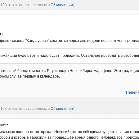
(103 ответов, оставленных в
Объявления
)
т:
ревет сезона "Кандаурово" состоится через две недели после отмены режи
ближайший будет, тот и надо будет проводить. Остальное проводить в свобод
о сильный бренд (вместе с Тогучином) в Новосибирск-марафоне. Это традиции 
юбом случае первым в календаре.
Перейт
7
(103 ответов, оставленных в
Объявления
)
шет:
иальных данных по которым в Новосибирск за всё время существования коро
с собой и которые заразили за прошедшее время одного человека всё происх