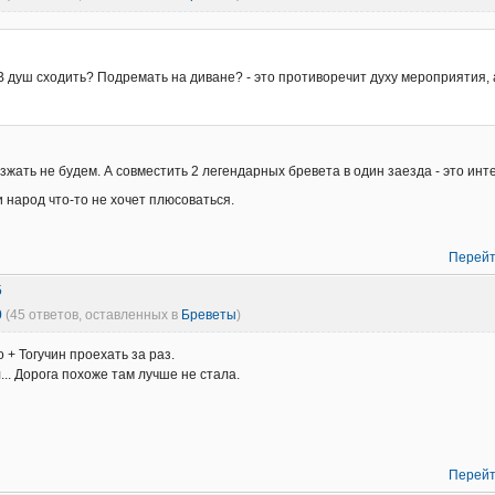
В душ сходить? Подремать на диване? - это противоречит духу мероприятия, 
зжать не будем. А совместить 2 легендарных бревета в один заезда - это инт
и народ что-то не хочет плюсоваться.
Перейт
5
0
(45 ответов, оставленных в
Бреветы
)
 + Тогучин проехать за раз.
... Дорога похоже там лучше не стала.
Перейт