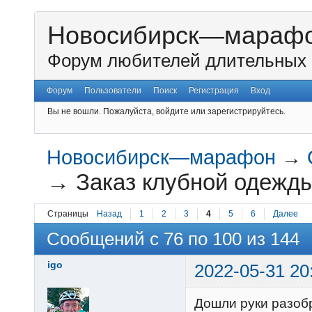
Новосибирск—мараф
Форум любителей длительных 
Форум
Пользователи
Поиск
Регистрация
Вход
Вы не вошли.
Пожалуйста, войдите или зарегистрируйтесь.
Новосибирск—марафон
→
→
Заказ клубной одежд
Страницы
Назад
1
2
3
4
5
6
Далее
Сообщений с 76 по 100 из 144
igo
2022-05-31 20
Дошли руки разобр