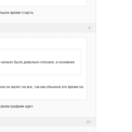
альное время старта.
9
м начало было довольно плоское, и основная
ени он валит на все, так как обычное его время на
 своем графике идет.
10