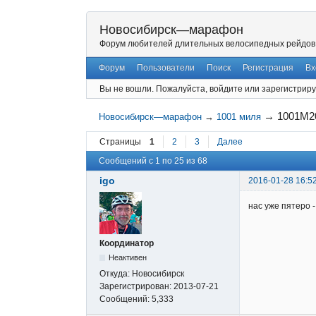
Новосибирск—марафон
Форум любителей длительных велосипедных рейдов
Форум
Пользователи
Поиск
Регистрация
Вх
Вы не вошли.
Пожалуйста, войдите или зарегистриру
→
1001М20
Новосибирск—марафон
→
1001 миля
Страницы
1
2
3
Далее
Сообщений с 1 по 25 из 68
igo
2016-01-28 16:5
нас уже пятеро 
Координатор
Неактивен
Откуда:
Новосибирск
Зарегистрирован:
2013-07-21
Сообщений:
5,333