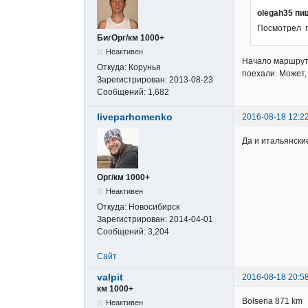
olegah35 пи
Посмотрел пр
БигОрг/км 1000+
Неактивен
Начало маршрута
Откуда:
Корунья
поехали. Может,
Зарегистрирован:
2013-08-23
Сообщений:
1,682
liveparhomenko
2016-08-18 12:2
Да и итальянски
Орг/км 1000+
Неактивен
Откуда:
Новосибирск
Зарегистрирован:
2014-04-01
Сообщений:
3,204
Сайт
valpit
2016-08-18 20:5
км 1000+
Bolsena 871 km
Неактивен