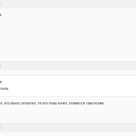
2
а.
5
т:
тела.
те, кто взнос оплатил, те кто пока хочет, появятся там позже
6