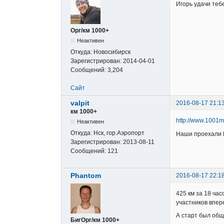
Игорь удачи теб
Орг/км 1000+
Неактивен
Откуда:
Новосибирск
Зарегистрирован:
2014-04-01
Сообщений:
3,204
Сайт
valpit
2016-08-17 21:1
км 1000+
http://www.1001mig
Неактивен
Откуда:
Нск, гор.Аэропорт
Наши проехали L
Зарегистрирован:
2013-08-11
Сообщений:
121
Phantom
2016-08-17 22:1
425 км за 18 ча
участников впер
А старт был общ
БигОрг/км 1000+