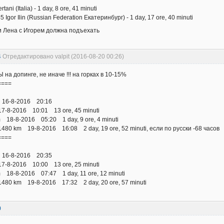
ni (Italia) - 1 day, 8 ore, 41 minuti
 Igor Ilin (Russian Federation Екатеринбург) - 1 day, 17 ore, 40 minuti
 и Лена с Игорем должна подъехать
4
Отредактировано valpit (2016-08-20 00:26)
а допинге, не иначе !!! на горках в 10-15%
====
 16-8-2016 20:16
-8-2016 10:01 13 ore, 45 minuti
18-8-2016 05:20 1 day, 9 ore, 4 minuti
1480 km 19-8-2016 16:08 2 day, 19 ore, 52 minuti, если по русски -68 часов
====
 16-8-2016 20:35
-8-2016 10:00 13 ore, 25 minuti
18-8-2016 07:47 1 day, 11 ore, 12 minuti
1480 km 19-8-2016 17:32 2 day, 20 ore, 57 minuti
0