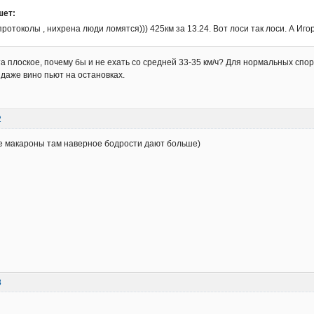
шет:
отоколы , нихрена люди ломятся))) 425км за 13.24. Вот лоси так лоси. А Игор
 плоское, почему бы и не ехать со средней 33-35 км/ч? Для нормальных спор
 даже вино пьют на остановках.
2
е макароны там наверное бодрости дают больше)
8