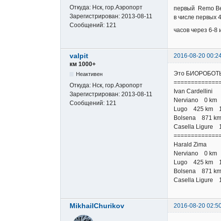
Откуда:
Нск, гор.Аэропорт
первый Remo Berta
Зарегистрирован:
2013-08-11
в числе первых 45
Сообщений:
121
часов через 6-8
valpit
2016-08-20 00:2
км 1000+
Это БИОРОБОТЫ н
Неактивен
=============
Откуда:
Нск, гор.Аэропорт
Ivan Cardellini
Зарегистрирован:
2013-08-11
Nerviano 0 km
Сообщений:
121
Lugo 425 km 17
Bolsena 871 km 
Casella Ligure 
=============
Harald Zima
Nerviano 0 km
Lugo 425 km 17
Bolsena 871 km 
Casella Ligure 
MikhailChurikov
2016-08-20 02:5