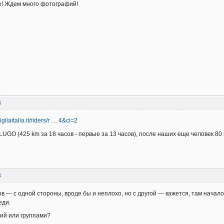
е! Ждем много фотографий!
3
liaitalia.it/riders/r … 4&ci=2
UGO (425 km за 18 часов - первые за 13 часов), после наших еще человек 80
8
сов — с одной стороны, вроде бы и неплохо, но с другой — кажется, там начал
еди.
ий или группами?