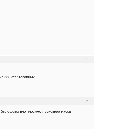
5
 из 388 стартовавших.
6
о было довольно плоское, и основная масса