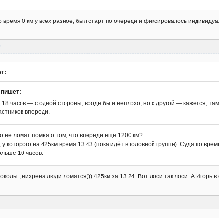
то время 0 км у всех разное, был старт по очереди и фиксировалось индивиду
9
ет:
 пишет:
а 18 часов — с одной стороны, вроде бы и неплохо, но с другой — кажется, та
астников впереди.
о не ломят помня о том, что впереди ещё 1200 км?
 у которого на 425км время 13:43 (пока идёт в головной группе). Судя по врем
ольше 10 часов.
олы , нихрена люди ломятся))) 425км за 13.24. Вот лоси так лоси. А Игорь в
7