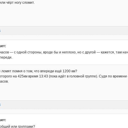
или чёрт ногу сломит.
5
шет:
 часов — с одной стороны, вроде бы и неплохо, но с другой — кажется, там н
переди.
 ломят помня о том, что впереди ещё 1200 км?
оторого на 425км время 13:43 (пока идёт в головной группе). Судя по времени 
асов.
3
шет:
 общий или группами?