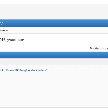
од
йтесь.
16, участники
Чтобы отпра
2
-
http://www.1001migliaitalia.it/riders/