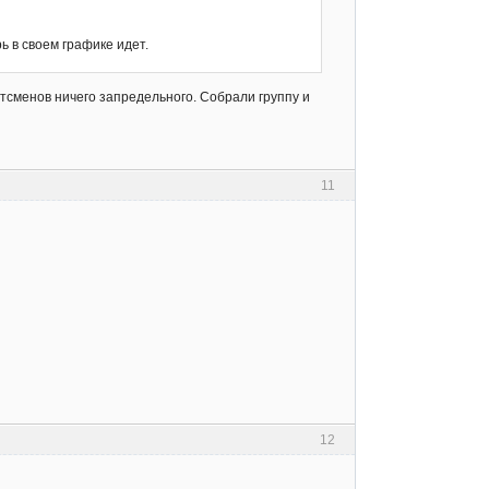
ь в своем графике идет.
тсменов ничего запредельного. Собрали группу и
11
12