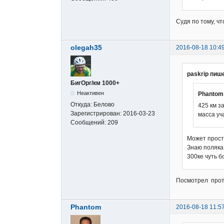
Судя по тому, ч
olegah35
2016-08-18 10:4
paskrip пиш
БигОрг/км 1000+
Неактивен
Phantom
Откуда:
Белово
425 км з
Зарегистрирован:
2016-03-23
масса уч
Сообщений:
209
Может прост
Знаю поляка,
300ке чуть б
Посмотрел проток
Phantom
2016-08-18 11:5