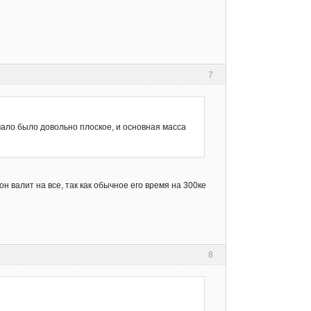
7
ачало было довольно плоское, и основная масса
он валит на все, так как обычное его время на 300ке
8