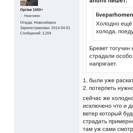
andns пишет:
Орг/км 1000+
liveparhome
Неактивен
Откуда:
Новосибирск
Холодно ещё и
Зарегистрирован:
2014-04-01
холода, поеду
Сообщений:
3,204
Бревет тогучин 
страдали особо.
напрягает.
1. были уже раска
2. потерпеть нужн
сейчас же холодно
исключено что и д
ветер который буд
страдать примерно
там уж сами смотри