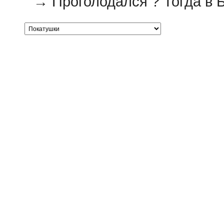
→
Проголодался ? Тогда в Б