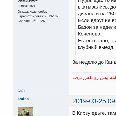
Ну да, щас то н
Орг/км 2000+
Неактивен
вкатывались, до
Откуда:
Краснообск
дивана и на 250
Зарегистрирован:
2013-10-03
Если вдруг не в
Сообщений:
3,126
Базой за недел
Коченево.
Естественно, ес
клубный выезд.
За неделю до Канд
Сайт
andns
2019-03-25 09
В Кирзу едьте, та