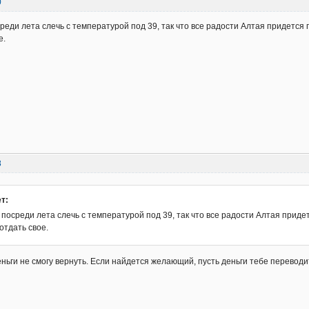
0
реди лета слечь с температурой под 39, так что все радости Алтая придется п
е.
8
т:
посреди лета слечь с температурой под 39, так что все радости Алтая придет
 отдать свое.
еньги не смогу вернуть. Если найдется желающий, пусть деньги тебе переводи