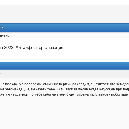
од
йтесь.
ня 2022, Алтайфест организация
0
он с поезда. А с перевозчиком мы не первый раз ездим, он считает, что чемо
зал рекомендации, выбирать тебе. Если твой чемодан будет неудобен при погр
жется неудачной, то тебе себя не в чем будет упрекнуть. Главное - побольше 