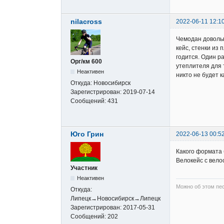
nilacross
2022-06-11 12:1
Чемодан довольн
кейс, стенки из
годится. Один р
Орг/км 600
утеплителя для т
Неактивен
никто не будет к
Откуда:
Новосибирск
Зарегистрирован:
2019-07-14
Сообщений:
431
Юго Грин
2022-06-13 00:5
Какого формата 
Велокейс с вело
Участник
Неактивен
Можно об этом пе
Откуда:
Липецк→Новосибирск→Липецк
Зарегистрирован:
2017-05-31
Сообщений:
202