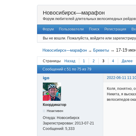
Новосибирск—марафон
Форум любителей длительных велосипедных рейдов
Форум
Пользователи
Поиск
Регистрация
Вх
Вы не вошли.
Пожалуйста, войдите или зарегистриру
→
17-19 ию
Новосибирск—марафон
→
Бреветы
Страницы
Назад
1
2
3
4
Далее
Сообщений с 51 по 75 из 79
igo
2022-06-11 11:1
Коля, понятно, 
Никита, я выска
велосипедов ока
Координатор
Неактивен
Откуда:
Новосибирск
Зарегистрирован:
2013-07-21
Сообщений:
5,333