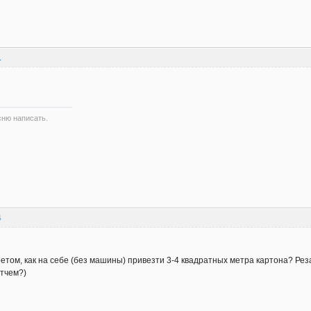
1
сню написать.
4
том, как на себе (без машины) привезти 3-4 квадратных метра картона? Резат
отчем?)