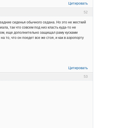
Цитировать
52
задние сиденья обычного седана. Но это не жесткий
ла, так что совсем под низ класть куда-то не
тухом, еще дополнительно защищал раму кусками
а то, что он поедет все же стоя, и как в аэропорту
Цитировать
53