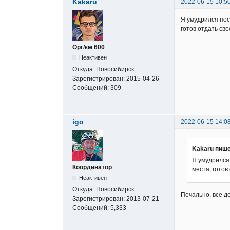
Kakaru
2022-06-15 10:5
Я умудрился пос
готов отдать сво
Орг/км 600
Неактивен
Откуда:
Новосибирск
Зарегистрирован:
2015-04-26
Сообщений:
309
igo
2022-06-15 14:0
Kakaru пише
Я умудрился 
Координатор
места, готов
Неактивен
Откуда:
Новосибирск
Печально, все д
Зарегистрирован:
2013-07-21
Сообщений:
5,333