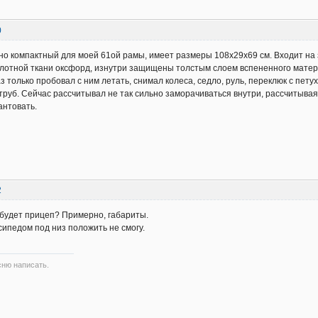
0
о компактный для моей 61ой рамы, имеет размеры 108х29х69 см. Входит на 
 плотной ткани оксфорд, изнутри защищены толстым слоем вспененного материа
аз только пробовал с ним летать, снимал колеса, седло, руль, переклюк с пе
руб. Сейчас рассчитывал не так сильно заморачиваться внутри, рассчитывая н
антовать.
2
будет прицеп? Примерно, габариты.
сипедом под низ положить не смогу.
сню написать.