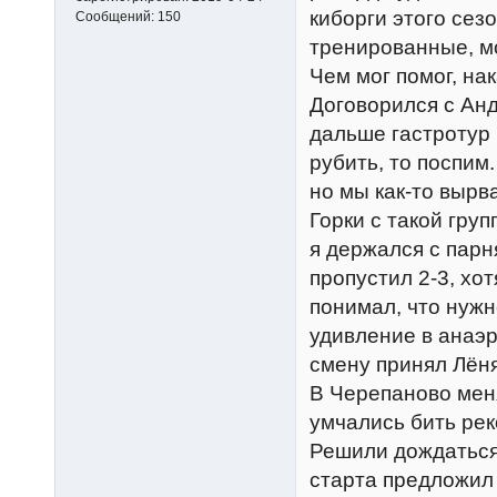
киборги этого сез
Сообщений:
150
тренированные, м
Чем мог помог, на
Договорился с Анд
дальше гастротур 
рубить, то поспим
но мы как-то вырв
Горки с такой гру
я держался с парн
пропустил 2-3, хот
понимал, что нужн
удивление в анаэр
смену принял Лёня
В Черепаново мен
умчались бить рек
Решили дождаться 
старта предложил