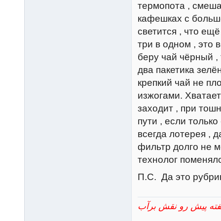
термопота , смеша
кафешках с больш
светится , что ещё
три в одном , это
беру чай чёрный ,
два пакетика зелён
крепкий чай не пл
изжогами. Хватает
заходит , при тошн
пути , если тольк
всегда лотерея , 
фильтр долго не м
технолог поменялс
П.С. Да это рубри