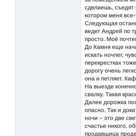
сделаешь, съедят с
котором меня все-
Следующая остано
ведет Андрей по т
просто. Моё почте
До Камня еще нача
искать ночлег, чу
перекрестках тоже
дорогу очень легко
она и петляет. Ка
На выезде конечн
свалку. Такая крас
Далее дорожка по
опасно. Так и док
ночи – это две с
счастье никого, о
продавщица прода