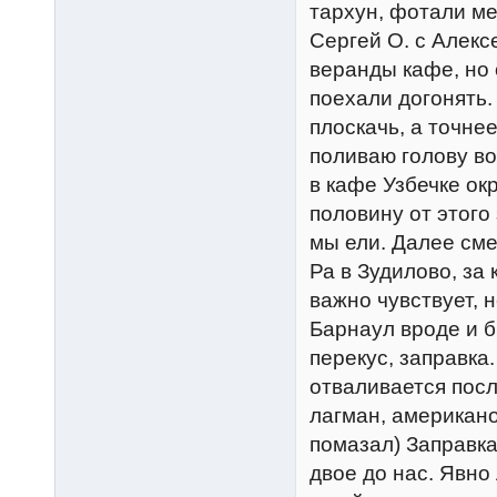
тархун, фотали ме
Сергей О. с Алекс
веранды кафе, но 
поехали догонять
плоскачь, а точне
поливаю голову во
в кафе Узбечке ок
половину от этого 
мы ели. Далее сме
Ра в Зудилово, за
важно чувствует, н
Барнаул вроде и б
перекус, заправка
отваливается пос
лагман, американо
помазал) Заправка
двое до нас. Явно