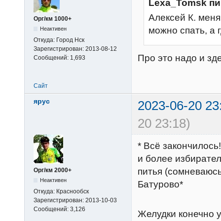
Lexa_Tomsk пи
Алексей К. меня
Орг/км 1000+
можно спать, а 
Неактивен
Откуда:
Город Нск
Зарегистрирован:
2013-08-12
Про это надо и зд
Сообщений:
1,693
Сайт
ярус
2023-06-20 23
20 23:18)
* Всё закончилось
и более избирател
питья (сомневаюсь
Орг/км 2000+
Неактивен
Батурово*
Откуда:
Краснообск
Зарегистрирован:
2013-10-03
Сообщений:
3,126
Желудки конечно у