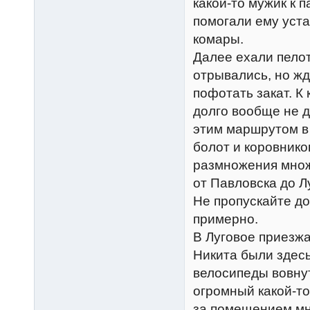
какой-то мужик к 
помогали ему уста
комары.
Далее ехали пелот
отрывались, но жд
пофотать закат. К
долго вообще не д
этим маршрутом в 
болот и коровнико
размножения множ
от Павловска до Л
Не пропускайте до
примерно.
В Луговое приезжа
Никита были здесь
велосипеды вовнут
огромный какой-то
за помещением мн