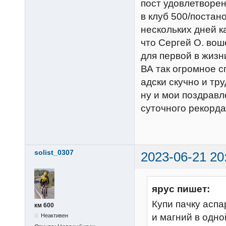
пост удовлетворе
в клуб 500/постан
нескольких дней к
что Сергей О. воше
для первой в жизн
ВА так огромное с
адски скучно и тру
ну и мои поздравл
суточного рекорда 
solist_0307
2023-06-21 20
ярус пишет:
Купи пачку аспар
км 600
и магний в одно
Неактивен