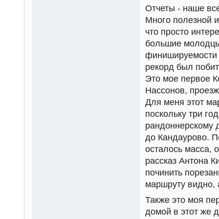
Отчеты - наше все
Много полезной и
что просто интере
большие молодцы
финишируемости 
рекорд был побит
Это мое первое К
Нассонов, проезж
Для меня этот ма
поскольку три го
рандоннерскому 
до Кандаурово. П
осталось масса, 
рассказ Антона К
починить порезан
маршруту видно, 
Также это моя пер
домой в этот же д