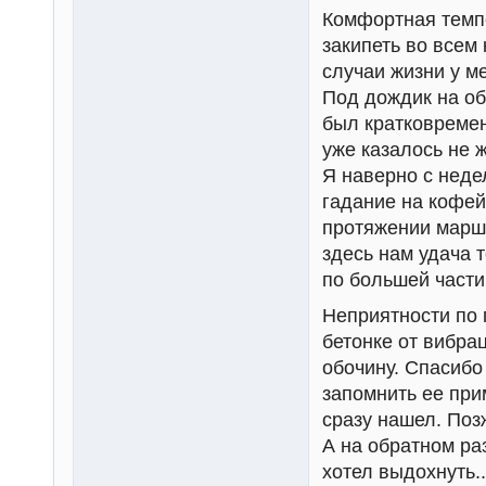
Комфортная темпе
закипеть во всем 
случаи жизни у м
Под дождик на об
был кратковреме
уже казалось не 
Я наверно с недел
гадание на кофей
протяжении маршр
здесь нам удача 
по большей части
Неприятности по п
бетонке от вибра
обочину. Спасибо 
запомнить ее при
сразу нашел. Поз
А на обратном раз
хотел выдохнуть.