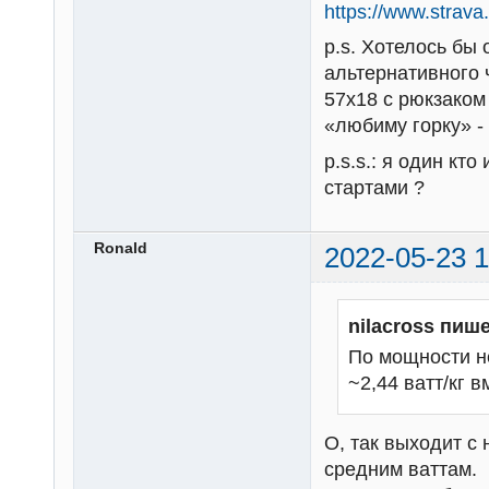
https://www.strava
p.s. Хотелось бы
альтернативного 
57х18 с рюкзаком
«любиму горку» - 
p.s.s.: я один кт
стартами ?
Ronald
2022-05-23 1
nilacross пише
По мощности н
~2,44 ватт/кг 
О, так выходит с
средним ваттам.