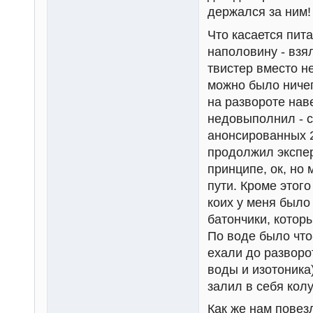
держался за ним!
Что касается пит
наполовину - взя
твистер вместо н
можно было ничег
на развороте нав
недовыполнил - с
анонсированных 
продолжил экспе
принципе, ок, но
пути. Кроме этог
коих у меня было
батончики, котор
По воде было что
ехали до разворот
воды и изотоника
залил в себя колу
Как же нам повез