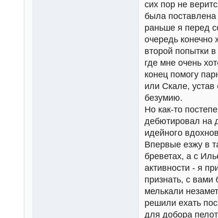
сих пор не верит
была поставлена и
раньше я перед с
очередь конечно 
второй попытки в 
где мне очень хо
конец помогу пар
или Скале, устав
безумию.
Но как-то постеп
дебютировал на 
идейного вдохнов
Впервые езжу в т
бреветах, а с Ил
активности - я п
признать, с вами
мелькали незамет
решили ехать пос
для добора пелото