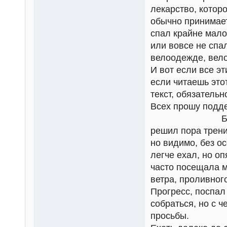
лекарство, котор
обычно принимает
спал крайне мало
или вовсе не спа
велоодежде, вел
И вот если все эт
если читаешь это
текст, обязательн
Всех прошу подд
Бреветы "200
решил пора трени
но видимо, без о
легче ехал, но о
часто посещала м
ветра, проливног
Прогресс, поспал
собраться, но с ч
просьбы.