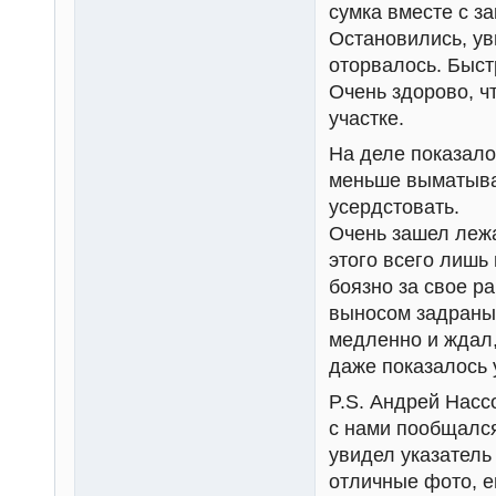
сумка вместе с з
Остановились, ув
оторвалось. Быст
Очень здорово, ч
участке.
На деле показало
меньше выматывае
усердстовать.
Очень зашел лежа
этого всего лишь
боязно за свое ра
выносом задраны 
медленно и ждал,
даже показалось 
P.S. Андрей Насс
с нами пообщался
увидел указатель 
отличные фото, е