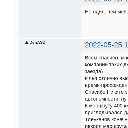
Не один, пей мел
dr.DenASD
2022-05-25 1
Всем спасибо, мне
компании таких д
заезда)
Илья отлично выс
время прохожден
Спасибо Никите з
автономности, ну
К маршруту 400 км
приглядывался да
Тлеукенов конечн
рекорд маршрута 