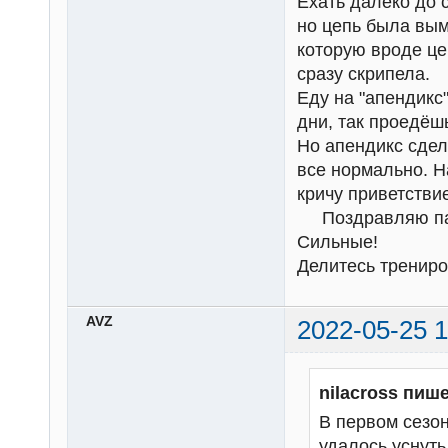
Ехать далеко до 
но цепь была вым
которую вроде цен
сразу скрипела.
Еду на "апендикс"
дни, так проедёш
Но апендикс сдел
все нормально. Н
кричу приветстви
Поздравляю парн
Сильные!
Делитесь трениро
AVZ
2022-05-25 1
nilacross пише
В первом сезон
удалось уснуть