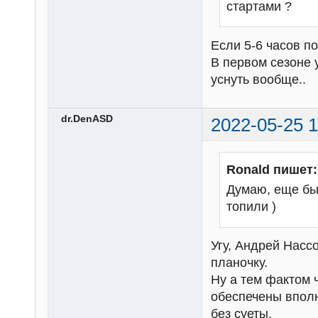
стартами ?
Если 5-6 часов п
В первом сезоне 
уснуть вообще..
dr.DenASD
2022-05-25 1
Ronald пишет:
Думаю, еще бы
топили )
Угу, Андрей Насс
планочку.
Ну а тем фактом 
обеспечены впол
без суеты.