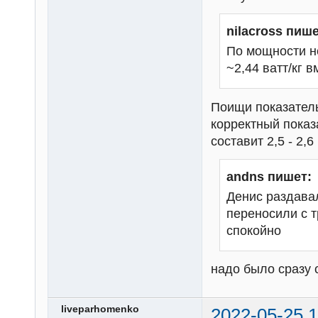
nilacross пише
По мощности н
~2,44 ватт/кг 
Поищи показатель
корректный показа
составит 2,5 - 2,6 
andns пишет:
Денис раздава
переносили с т
спокойно
надо было сразу с
liveparhomenko
2022-05-25 1