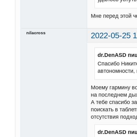
Мне перед этой че
nilacross
2022-05-25 1
dr.DenASD пи
Спасибо Никите
автономности, 
Моему гармину во
на последнем дых
А тебе спасибо з
поискать в таблет
отсутствия подхо
dr.DenASD пи