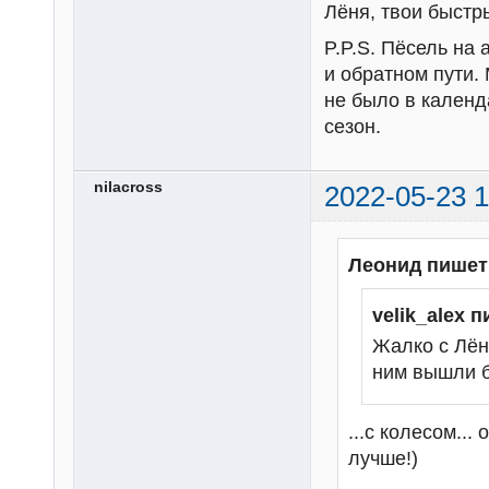
Лёня, твои быстр
P.P.S. Пёсель на
и обратном пути. 
не было в кален
сезон.
nilacross
2022-05-23 1
Леонид пишет
velik_alex 
Жалко с Лён
ним вышли 
...с колесом...
лучше!)