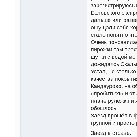
зарегистрируюсь 
Беловского экспре
дальше или разве
ощущали себя хор
стало понятно чт
Очень понравилас
пирожки там прос
шутки с водой мо
дожидаясь Скалы,
Устал, не стольк
качества покрыти
Кандаурово, на о
«пробиться» и от
плане рулёжки и 
обошлось.
Заезд прошёл в ф
группой и просто 
Заезд в страве: