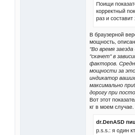
Поищи показат
корректный пок
раз и составит 2
В браузерной вер
мощность, описан
"Во время заезд
"скачет" в завис
факторов. Средн
мощности за это
индикатор ваших
максимально приб
дорогу при пост
Вот этот показате
кг в моем случае.
dr.DenASD пи
p.s.s.: я один