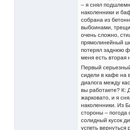
– я снял подшлемн
наколенники и ба
собрана из бетон
выбоинами, трещин
очень сложно, ст
прямолинейный шос
потерял заднюю фа
меня есть вторая 
Первый серьезный 
сидели в кафе на 
диалога между кас
вы работаете? К: 
жарковато, и я сн
наколенники. Из 
стороны – погода 
солидный кусок ди
успеть вернуться 