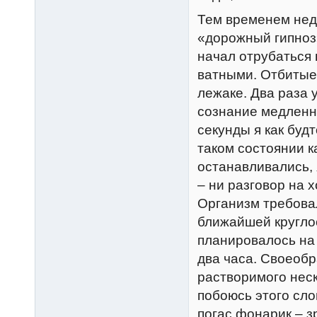
Тем временем нед
«дорожный гипноз»
начал отрубаться 
ватными. Отбитые
лежаке. Два раза 
сознание медленно
секунды я как будт
таком состоянии к
останавливались, 
– ни разговор на х
Организм требовал
ближайшей круглос
планировалось на 
два часа. Своеоб
растворимого неск
побоюсь этого сло
погас фонарик – з