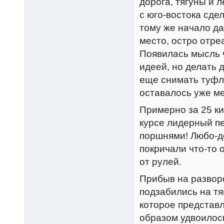
дорога, тягуны и 
с юго-востока сде
тому же начало да
место, остро отре
Появилась мысль 
идеей, но делать 
еще снимать туфли
оставалось уже м
Примерно за 25 к
курсе лидерный пе
поршнями! Любо-до
покричали что-то 
от рулей.
Прибыв на развор
подзабились на тя
которое представ
образом удвоилось