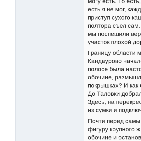
могу есть. То есть
есть я не мог, ка
приступ сухого ка
полтора съел сам,
мы поспешили вер
участок плохой до
Границу области м
Кандаурово началс
полосе была насто
обочине, размышля
покрышках? И как 
До Таловки добрал
Здесь, на перекре
из сумки и подклю
Почти перед самы
фигуру крупного ж
обочине и остано