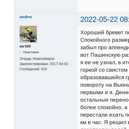
andns
2022-05-22 08
Хороший бревет по
Спокойного размер
км 600
забыл про аппенди
Неактивен
вот Пашинскую раз
Откуда:
Новосибирск
я ее не узнал, в 
Зарегистрирован:
2017-04-02
горкой со свистом
Сообщений:
410
образовавшейся гр
повороту на Вьюн
первыми и я. Дени
остальные перенос
более спокойно, а
перестали ехать п
км в час. Я решил