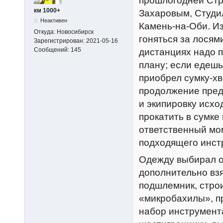
прошлогодней Стр
км 1000+
Захаровым, Студи
Неактивен
Камень-на-Оби. Из
Откуда:
Новосибирск
гоняться за лосям
Зарегистрирован:
2021-05-16
Сообщений:
145
дистанциях надо п
плану; если едешь
приобрел сумку-хво
продолжение пред
и экипировку исхо
прокатить в сумке
ответственный мом
подходящего инст
Одежду выбирал о
дополнительно взя
подшлемник, стро
«микробахилы», п
набор инструмента