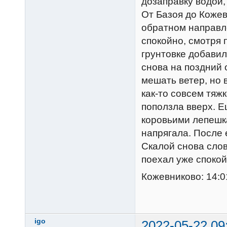
дозаправку водой,
От Базоя до Кожев
обратном направле
спокойно, смотря п
грунтовке добавил
снова на поздний 
мешать ветер, но 
как-то совсем тяж
поползла вверх. Е
коровьими лепешк
напрягала. После 
Скалой снова слов
поехал уже споко
Кожевниково: 14:0
igo
2022-05-22 09