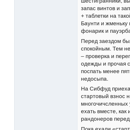
шестигранники, вы
запас винтов и зап
+ таблетки на так
Баунти и жменьку
фонарик и пауэрба
Перед заездом бы
спокойным. Тем н
– проверка и пере
одежды и прочая с
поспать менее пя
недосыпа.
На Сибфуд приехал
стартовый взнос н
многочичсленных у
ехать вместе, как
рандонеров перед
Пока ехали «стар