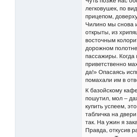
Чуть позже нас об
легковушек, по ви
прицепом, доверх
Чилино мы снова и
открыты, из хрипя
восточным колорито
дорожном полотне,
пассажиры. Когда
приветственно мах
да!» Опасаясь исп
помахали им в отв
К базойскому каф
пошутил, мол – д
купить успеем, эт
табличка на двери
так. На ужин я зак
Правда, откусив р