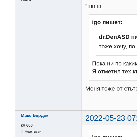
"шшш
igo пишет:
dr.DenASD п
тоже хочу, по
Пока ни по каки
Я отметил тех к
Меня тоже от етьт
Макс Бердск
2022-05-23 07
км 600
Неактивен