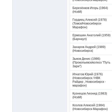
Березёнков Игорь (1964)
(НскМ)
Гордиец Алексей (1978)
(Томск/Новосибирск-
Марафон)
Ермошин Анатолий (1959)
(Барнаул)
Захаров Андрей (1989)
(Новосибирск)
Зыков Денис (1986)
(Прокопьевск/колхоз "Путь
Зари")
Игнатов Юрий (1976)
(Новосибирск / НВК
Райдер , Новосибирск -
марафон)
Кyзнeцoв Λeoнид (198З)
(НскМ)
Козлов Алексей (1984)
(Новосибирск-Марафон)