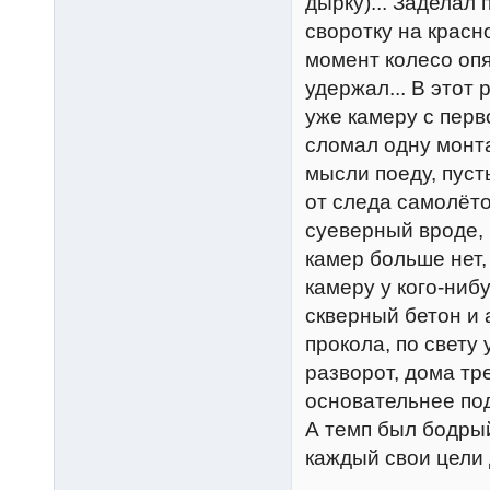
дырку)... Заделал
своротку на красно
момент колесо опя
удержал... В этот
уже камеру с перв
сломал одну монта
мысли поеду, пуст
от следа самолёто
суеверный вроде, 
камер больше нет, 
камеру у кого-ниб
скверный бетон и 
прокола, по свету 
разворот, дома тр
основательнее под
А темп был бодрый
каждый свои цели 