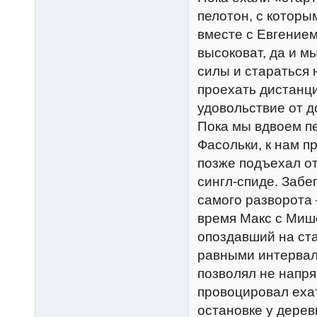
пелотон, с которы
вместе с Евгением
высоковат, да и м
силы и стараться 
проехать дистанци
удовольствие от д
Пока мы вдвоем п
Фасольки, к нам п
позже подъехал о
сингл-спиде. Забе
самого разворота 
время Макс с Мише
опоздавший на ста
равными интервал
позволял не напря
провоцировал еха
остановке у дере