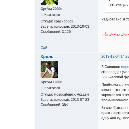
Есть спецы?
Орг/км 2000+
Неактивен
Радиотранс и Ус
Откуда:
Краснообск
Зарегистрирован:
2013-10-03
Сообщений:
3,126
Сайт
Кроль
2019-12-04 14:2
В Сашином
пере
скорее идет учас
В 90-часовой гру
Орг/км 1000+
Проблема с втул
Неактивен
количество свет
Откуда:
Новосибирск, Академ
заряжается в те
Зарегистрирован:
2013-07-23
промышленного 
Сообщений:
384
Втулки бывают т
практически нич
одну 400-ку), п