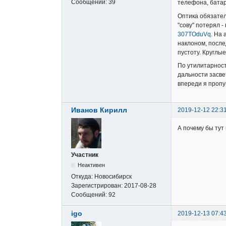
Сообщений:
39
телефона, батар
Оптика обязател
"сову" потерял -
307TOduVq.
На а
наклоном, после
пустоту. Круглые
По утилитарност
дальности засве
впереди я пропу
Иванов Кирилл
2019-12-12 22:3
А почему бы тут
Участник
Неактивен
Откуда:
Новосибирск
Зарегистрирован:
2017-08-28
Сообщений:
92
igo
2019-12-13 07:4