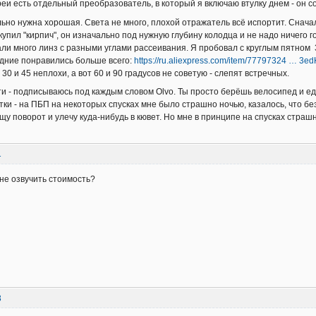
еи есть отдельный преобразователь, в который я включаю втулку днем - он со
ьно нужна хорошая. Света не много, плохой отражатель всё испортит. Сначала
 купил "кирпич", он изначально под нужную глубину колодца и не надо ничего 
ли много линз с разными углами рассеивания. Я пробовал с круглым пятном 30
дние понравились больше всего:
https://ru.aliexpress.com/item/77797324 … 3ed
 30 и 45 неплохи, а вот 60 и 90 градусов не советую - слепят встречных.
и - подписываюсь под каждым словом Olvo. Ты просто берёшь велосипед и еде
тки - на ПБП на некоторых спусках мне было страшно ночью, казалось, что бе
щу поворот и улечу куда-нибудь в кювет. Но мне в принципе на спусках страш
1
 не озвучить стоимость?
3