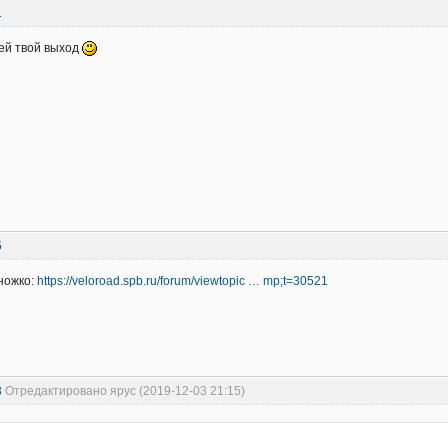
1
ей твой выход
5
множко:
https://veloroad.spb.ru/forum/viewtopic … mp;t=30521
3
Отредактировано ярус (2019-12-03 21:15)