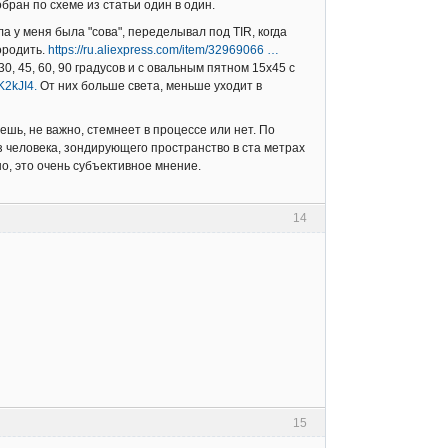
бран по схеме из статьи один в один.
 у меня была "сова", переделывал под TIR, когда
городить.
https://ru.aliexpress.com/item/32969066 …
, 45, 60, 90 градусов и с овальным пятном 15х45 с
K2kJI4.
От них больше света, меньше уходит в
шь, не важно, стемнеет в процессе или нет. По
з человека, зондирующего пространство в ста метрах
но, это очень субъективное мнение.
14
15