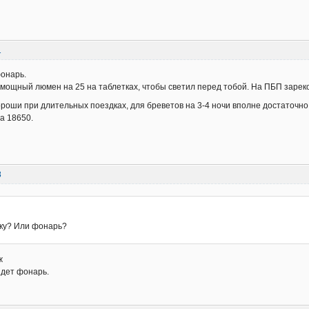
1
онарь.
мощный люмен на 25 на таблетках, чтобы светил перед тобой. На ПБП заре
роши при длительных поездках, для бреветов на 3-4 ночи вполне достаточно 
а 18650.
8
ку? Или фонарь?
ж
идет фонарь.