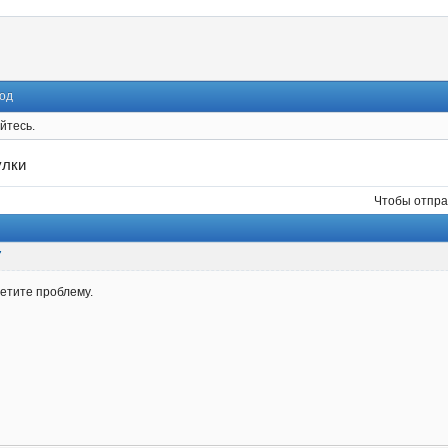
од
йтесь.
улки
Чтобы отпра
7
етите проблему.