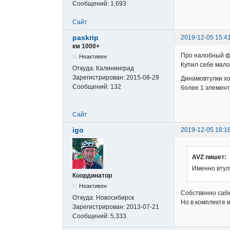
Сообщений:
1,693
Сайт
paskrip
2019-12-05 15:4
км 1000+
Про налобный ф
Неактивен
Купил себе мало
Откуда:
Калининград
Зарегистрирован:
2015-08-29
Динамовтулки хо
Сообщений:
132
более 1 элемент
Сайт
igo
2019-12-05 18:1
AVZ пишет:
Именно втул
Координатор
Неактивен
Собственно саб
Откуда:
Новосибирск
Но в комплекте 
Зарегистрирован:
2013-07-21
Сообщений:
5,333