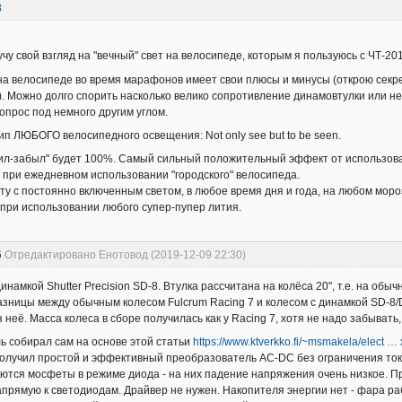
8
чу свой взгляд на "вечный" свет на велосипеде, которым я пользуюсь с ЧТ-20
а велосипеде во время марафонов имеет свои плюсы и минусы (открою секрет
). Можно долго спорить насколько велико сопротивление динамовтулки или 
опрос под немного другим углом.
п ЛЮБОГО велосипедного освещения: Not only see but to be seen.
л-забыл" будет 100%. Самый сильный положительный эффект от использовани
 при ежедневном использовании "городского" велосипеда.
ту с постоянно включенным светом, в любое время дня и года, на любом морозе
при использовании любого супер-пупер лития.
6
Отредактировано Енотовод (2019-12-09 22:30)
динамкой Shutter Precision SD-8. Втулка рассчитана на колёса 20", т.е. на о
зницы между обычным колесом Fulcrum Racing 7 и колесом с динамкой SD-8/D
з неё. Масса колеса в сборе получилась как у Racing 7, хотя не надо забывать
 собирал сам на основе этой статьи
https://www.ktverkko.fi/~msmakela/elect … 
олучил простой и эффективный преобразователь AC-DC без ограничения тока.
ются мосфеты в режиме диода - на них падение напряжения очень низкое. П
прямую к светодиодам. Драйвер не нужен. Накопителя энергии нет - фара раб