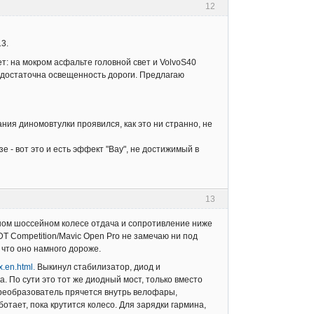
12
13.
: на мокром асфальте головной свет и VolvoS40
недостаточна освещенность дороги. Предлагаю
я диномовтулки проявился, как это ни странно, не
 - вот это и есть эффект "Вау", не достижимый в
13
бычном шоссейном колесе отдача и сопротивление ниже
T Competition/Mavic Open Pro не замечаю ни под
, что оно намного дороже.
x.en.html.
Выкинул стабилизатор, диод и
 По сути это тот же диодный мост, только вместо
реобразователь прячется внутрь велофары,
отает, пока крутится колесо. Для зарядки гармина,