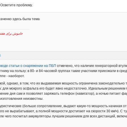
 Осветите проблему.
аченко здесь была тема
خاموش برای هفته پیش رو نقش برآب
8
воде статьи о снаряжении на ПБП
отмечено, что наличие генераторной втулк
тнику на пользу: в 80- и 84-часовой группах такие участники приезжали в сре
ппе - наоборот.
кой, однако, в том, что их выдаваемая мощность ограничена законодательно 
а: для мокрого асфальта его будет явно недостаточно. Идеальным решением
чение дня сам и позволяет заряжать телефон (навигатор), а ночью питает фа
изготовления неизвестны.
уристические (больше сопротивление, выдают какую-то мощность начиная от 10
его не вырабатывают, а полной мощности достигают на скорости 30 км/ч). С т
осле чего посчитал аккумуляторы лучшим решением для всех дистанций, включ