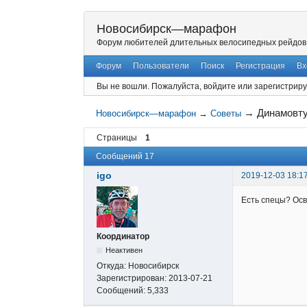
Новосибирск—марафон
Форум любителей длительных велосипедных рейдов
Форум
Пользователи
Поиск
Регистрация
Вх
Вы не вошли.
Пожалуйста, войдите или зарегистриру
→
Динамовт
Новосибирск—марафон
→
Советы
Страницы
1
Сообщений 17
igo
2019-12-03 18:1
Есть спецы? Осв
Координатор
Неактивен
Откуда:
Новосибирск
Зарегистрирован:
2013-07-21
Сообщений:
5,333