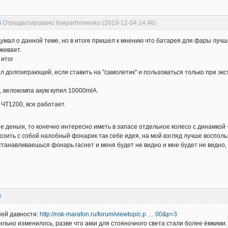
3
Отредактировано liveparhomenko (2019-12-04 14:46)
умал о данной теме, но в итоге пришел к мнению что батарея для фары лучше
живает.
 итог
л долгоиграющий, если ставить на "самолетик" и пользоваться только при экс
а, велокомпа акум купил 10000mlA.
 ЧТ1200, все работает.
е деньги, то конечно интересно иметь в запасе отдельное колесо с динамко
возить с собой налобный фонарик так себе идея, на мой взгляд лучше воспол
станавливаешься фонарь гаснет и меня будет не видно и мне будет не видно, а
8
ней давности:
http://nsk-marafon.ru/forum/viewtopic.p … 00&p=3
сильно изменилось, разве что акки для стояночного света стали более ёмкими.