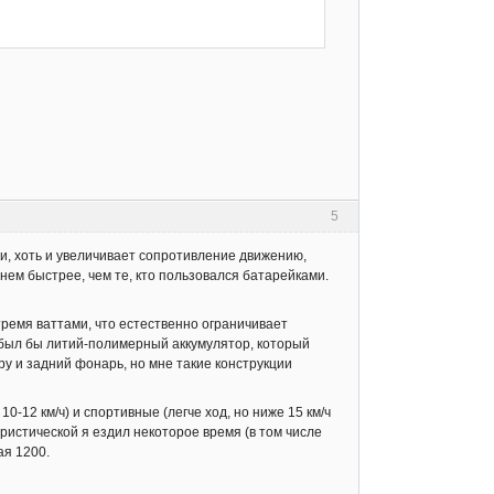
5
и, хоть и увеличивает сопротивление движению,
днем быстрее, чем те, кто пользовался батарейками.
тремя ваттами, что естественно ограничивает
 был бы литий-полимерный аккумулятор, который
ру и задний фонарь, но мне такие конструкции
-12 км/ч) и спортивные (легче ход, но ниже 15 км/ч
уристической я ездил некоторое время (в том числе
ая 1200.