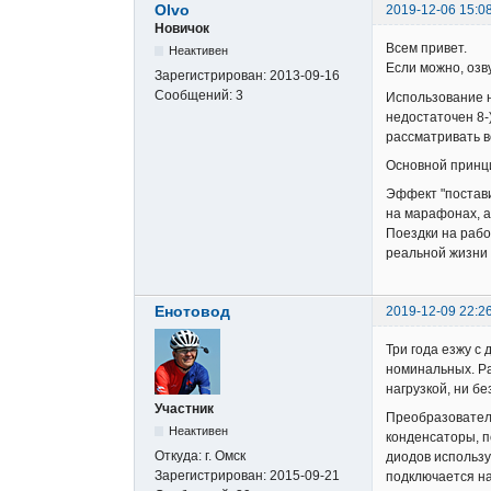
Olvo
2019-12-06 15:0
Новичок
Всем привет.
Неактивен
Если можно, озву
Зарегистрирован:
2013-09-16
Сообщений:
3
Использование н
недостаточен 8-
рассматривать в
Основной принци
Эффект "постави
на марафонах, а
Поездки на рабо
реальной жизни 
Енотовод
2019-12-09 22:2
Три года езжу с 
номинальных. Ра
нагрузкой, ни бе
Участник
Преобразователь
Неактивен
конденсаторы, п
Откуда:
г. Омск
диодов использу
Зарегистрирован:
2015-09-21
подключается на