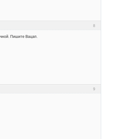
8
очной. Пишите Вацап.
9