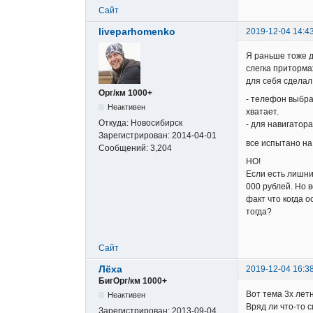
Сайт
liveparhomenko
2019-12-04 14:4
Я раньше тоже д
слегка приторма
для себя сделал
Орг/км 1000+
- телефон выбра
Неактивен
хватает.
Откуда:
Новосибирск
- для навигатор
Зарегистрирован:
2014-04-01
все испытано на
Сообщений:
3,204
НО!
Если есть лишни
000 рублей. Но 
факт что когда о
тогда?
Сайт
Лёха
2019-12-04 16:3
БигОрг/км 1000+
Вот тема 3х лет
Неактивен
Вряд ли что-то 
Зарегистрирован:
2013-09-04