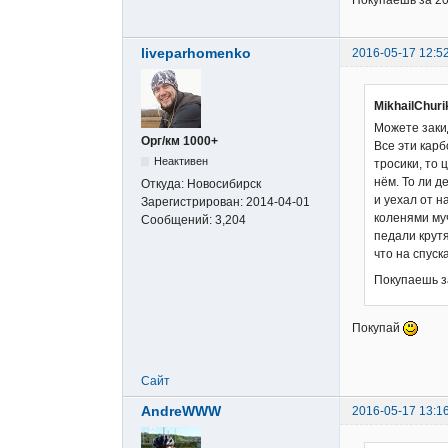
Покупаешь за 20
liveparhomenko
2016-05-17 12:5
MikhailChur
Можете закид
Орг/км 1000+
Все эти карб
Неактивен
тросики, то 
нём. То ли д
Откуда:
Новосибирск
и уехал от н
Зарегистрирован:
2014-04-01
коленями муч
Сообщений:
3,204
педали крутя
что на спуск
Покупаешь за
Покупай
Сайт
AndreWWW
2016-05-17 13:1