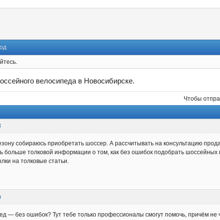
од
йтесь.
оссейного велосипеда в Новосибирске.
Чтобы отпра
8
зону собираюсь приобретать шоссер. А рассчитывать на консультацию прода
ь больше толковой информации о том, как без ошибок подобрать шоссейных 
ылки на толковые статьи.
9
д — без ошибок? Тут тебе только профессионалы смогут помочь, причём не ч