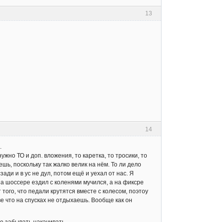
13
14
.
жно ТО и доп. вложения, то каретка, то тросики, то
шь, поскольку так жалко велик на нём. То ли дело
ади и в ус не дул, потом ещё и уехал от нас. Я
на шоссере ездил с коленями мучился, а на фиксре
ого, что педали крутятся вместе с колесом, поэтоу
ве что на спусках не отдыхаешь. Вообще как он