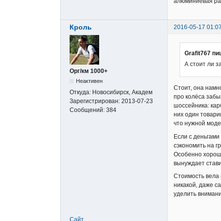
алюминиевая рам
Кроль
2016-05-17 01:0
Grafit767 пи
А стоит ли 
Орг/км 1000+
Неактивен
Стоит, она намн
Откуда:
Новосибирск, Академ
про колёса забы
Зарегистрирован:
2013-07-23
шоссейника: карб
Сообщений:
384
них один товари
что нужной моде
Если с деньгами 
сэкономить на гр
Особенно хорошо
вынуждает стави
Стоимость вела 
никакой, даже с
уделить внимани
Сайт