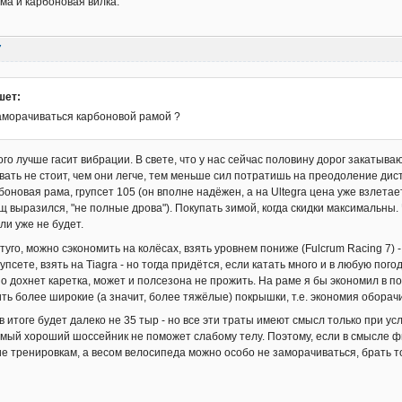
а и карбоновая вилка.
7
шет:
заморачиваться карбоновой рамой ?
ого лучше гасит вибрации. В свете, что у нас сейчас половину дорог закатыва
вать не стоит, чем они легче, тем меньше сил потратишь на преодоление ди
оновая рама, групсет 105 (он вполне надёжен, а на Ultegra цена уже взлетает
щ выразился, "не полные дрова"). Покупать зимой, когда скидки максимальны. 
ли уже не будет.
туго, можно сэкономить на колёсах, взять уровнем пониже (Fulcrum Racing 7) 
упсете, взять на Tiagra - но тогда придётся, если катать много и в любую пог
 дохнет каретка, может и полсезона не прожить. На раме я бы экономил в 
ть более широкие (а значит, более тяжёлые) покрышки, т.е. экономия обора
в итоге будет далеко не 35 тыр - но все эти траты имеют смысл только при у
амый хороший шоссейник не поможет слабому телу. Поэтому, если в смысле фи
е тренировкам, а весом велосипеда можно особо не заморачиваться, брать то,