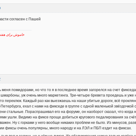
0
части согласен с Пашей
خاموش برای هفته پیش رو نقش برآب
2
 меня помидорами, но что то я в последнее время загорелся на счет фикседа
 шмарбоны, уж очень много маркетинга. Три-четыре бревета проедешь и уже ну
, то переклюк. Каждый раз как выезжаешь на наши убитые дороги, всё прокляне
Петербурга, ехал с нами на фикседе в группе с одной маленькой звёздочкой сз
лени стальные. Пораспрашивал его на форуме, он наоборот сказал, что когда 
ями ушли. Видимо на фиксе проще добиться кругового педалирования за счёт т
 важен. Ну с горками у него вообще никаких проблем не было. Из минусов, раз
лии фиксы очень популярны, много народу и на ЛЭЛ и ПБП ездит на фиксах.