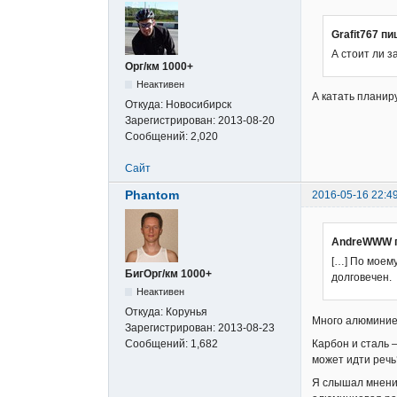
Grafit767 пи
А стоит ли 
Орг/км 1000+
Неактивен
А катать планир
Откуда:
Новосибирск
Зарегистрирован:
2013-08-20
Сообщений:
2,020
Сайт
Phantom
2016-05-16 22:4
AndreWWW 
[…] По моем
БигОрг/км 1000+
долговечен.
Неактивен
Откуда:
Корунья
Много алюминие
Зарегистрирован:
2013-08-23
Карбон и сталь 
Сообщений:
1,682
может идти речь
Я слышал мнение