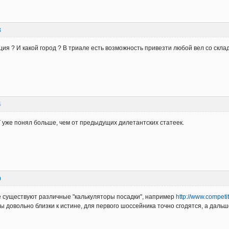
3
кция ? И какой город ? В триале есть возможность привезти любой вел со скла
4
 уже понял больше, чем от предыдущих дилетантских статеек.
9
 существуют различные "калькуляторы посадки", например
http://www.competit
ы довольно близки к истине, для первого шоссейника точно сгодятся, а дальш