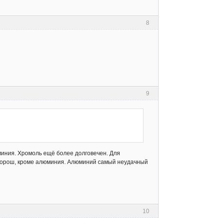
8
9
миния. Хромоль ещё более долговечен. Для
хорош, кроме алюминия. Алюминий самый неудачный
10