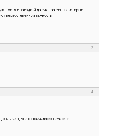
ал, хотя с посадкой до сих пор есть некоторые
меют первостепенной важности.
3
4
одсказывает, что ты шоссейник тоже не в