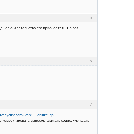
5
да без обязательства его приобретать. Но вот
6
7
ivecyclist.com/Store … orBike.jsp
е корректировать выносом, двигать седло, улучшать