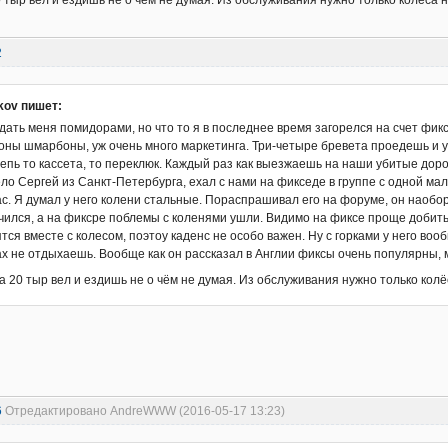
 тыр вел и ездишь не о чём не думая. Из обслуживания нужно только колёса н
2
ikov пишет:
ать меня помидорами, но что то я в последнее время загорелся на счет фик
оны шмарбоны, уж очень много маркетинга. Три-четыре бревета проедешь и уж
цепь то кассета, то переклюк. Каждый раз как выезжаешь на наши убитые дорог
ело Сергей из Санкт-Петербурга, ехал с нами на фикседе в группе с одной мал
ас. Я думал у него колени стальные. Пораспрашивал его на форуме, он наобор
ился, а на фиксре поблемы с коленями ушли. Видимо на фиксе проще добитьс
тся вместе с колесом, поэтоу каденс не особо важен. Ну с горками у него воо
ах не отдыхаешь. Вообще как он рассказал в Англии фиксы очень популярны, 
 20 тыр вел и ездишь не о чём не думая. Из обслуживания нужно только колё
6
Отредактировано AndreWWW (2016-05-17 13:23)