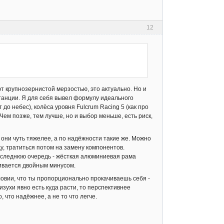
12
ют крупнозернистой мерзостью, это актуально. Но и
станции. Я для себя вывел формулу идеального
 до небес), колёса уровня Fulcrum Racing 5 (как про
Чем позже, тем лучше, но и выбор меньше, есть риск,
- они чуть тяжелее, а по надёжности такие же. Можно
оду, тратиться потом на замену компонентов.
последнюю очередь - жёсткая алюминиевая рама
чивается двойным минусом.
словии, что ты пропорционально прокачиваешь себя -
зухи явно есть куда расти, то перспективнее
 что надёжнее, а не то что легче.