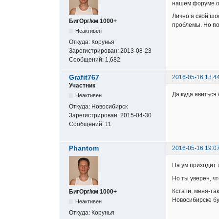
нашем форуме о
Лично я свой шо
БигОрг/км 1000+
проблемы. Но по
Неактивен
Откуда:
Корунья
Зарегистрирован:
2013-08-23
Сообщений:
1,682
Grafit767
2016-05-16 18:4
Участник
Да куда явиться 
Неактивен
Откуда:
Новосибирск
Зарегистрирован:
2015-04-30
Сообщений:
11
Phantom
2016-05-16 19:0
На ум приходит 
Но ты уверен, ч
Кстати, меня-так
БигОрг/км 1000+
Новосибирске бу
Неактивен
Откуда:
Корунья