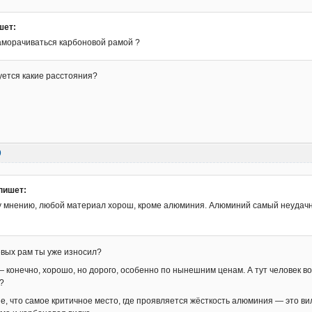
шет:
заморачиваться карбоновой рамой ?
уется какие расстояния?
9
пишет:
у мнению, любой материал хорош, кроме алюминия. Алюминий самый неудачны
вых рам ты уже износил?
— конечно, хорошо, но дорого, особенно по нынешним ценам. А тут человек 
?
, что самое критичное место, где проявляется жёсткость алюминия — это в