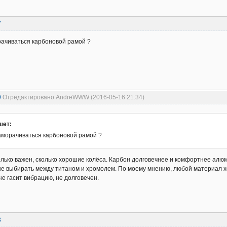
7
рачиваться карбоновой рамой ?
9
Отредактировано AndreWWW (2016-05-16 21:34)
шет:
заморачиваться карбоновой рамой ?
лько важен, сколько хорошие колёса. Карбон долговечнее и комфортнее алю
е выбирать между титаном и хромолем. По моему мнению, любой материал 
не гасит вибрацию, не долговечен.
3