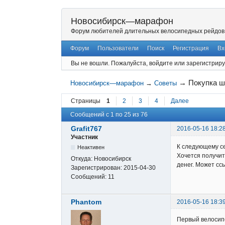
Новосибирск—марафон
Форум любителей длительных велосипедных рейдов
Форум
Пользователи
Поиск
Регистрация
Вх
Вы не вошли.
Пожалуйста, войдите или зарегистриру
→
Покупка ш
Новосибирск—марафон
→
Советы
Страницы
1
2
3
4
Далее
Сообщений с 1 по 25 из 76
Grafit767
2016-05-16 18:2
Участник
К следующему се
Неактивен
Хочется получит
Откуда:
Новосибирск
денег. Может сс
Зарегистрирован:
2015-04-30
Сообщений:
11
Phantom
2016-05-16 18:3
Первый велосипе