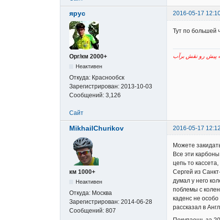
ярус
2016-05-17 12:1
Тут по большей 
Орг/км 2000+
Неактивен
Откуда:
Краснообск
Зарегистрирован:
2013-10-03
Сообщений:
3,126
Сайт
MikhailChurikov
2016-05-17 12:1
Можете закидать
Все эти карбоны
цепь то кассета
км 1000+
Сергей из Санкт-
думал у него ко
Неактивен
поблемы с колен
Откуда:
Москва
каденс не особо
Зарегистрирован:
2014-06-28
рассказал в Анг
Сообщений:
807