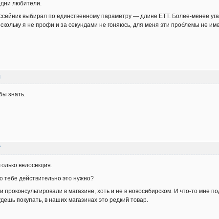
дни любители.
ссейник выбирал по единственному параметру — длине ETT. Более-менее угад
скольку я не профи и за секундами не гоняюсь, для меня эти проблемы не и
4
бы знать.
7
только велосекция.
то тебе действительно это нужно?
и проконсультировали в магазине, хоть и не в новосибирском. И что-то мне п
дешь покупать, в наших магазинах это редкий товар.