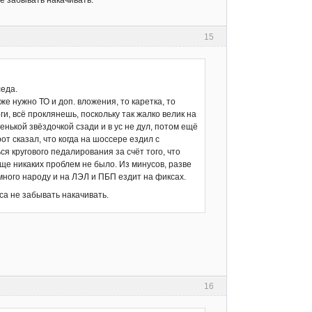
е забывать накачивать.
15
седа.
е нужно ТО и доп. вложения, то каретка, то
и, всё проклянешь, поскольку так жалко велик на
енькой звёздочкой сзади и в ус не дул, потом ещё
от сказал, что когда на шоссере ездил с
я кругового педалирования за счёт того, что
бще никаких проблем не было. Из минусов, разве
много народу и на ЛЭЛ и ПБП ездит на фиксах.
са не забывать накачивать.
16