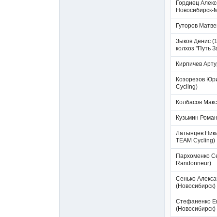
Гордиец Алексе
Новосибирск-
Гуторов Матве
Зыков Денис (
колхоз "Путь З
Кирпичев Арту
Козорезов Юр
Cycling)
Колбасов Макс
Кузьмин Роман
Латынцев Ники
TEAM Cycling)
Пархоменко С
Randonneur)
Сенько Алекса
(Новосибирск)
Стефаненко Ев
(Новосибирск)