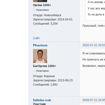
А по-моему, 
Орг/км 1000+
У нас все ма
Неактивен
То ли дело в
Откуда:
Новосибирск
Зарегистрирован:
2014-04-01
Сообщений:
3,204
Приезжай, тебе
Сайт
Phantom
2020-07-21 20:5
Я не сомневаюсь
Но приехать не м
Возможно, через 
БигОрг/км 1000+
Неактивен
Откуда:
Корунья
Зарегистрирован:
2013-08-23
Сообщений:
1,682
fatbike-nsk
2020-07-21 23:4
Участник