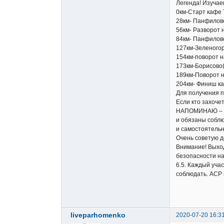
Легенда! Изучае
0км-Старт кафе 
28км- Панфилово
56км- Разворот 
84км- Панфилово
127км-Зеленого
154км-поворот н
173км-Борисово
189км-Поворот н
204км- Финиш к
Для получения п
Если кто захоче
НАПОМИНАЮ – вс
и обязаны соблю
и самостоятельн
Очень советую д
Внимание! Выхо
безопасности на
6.5. Каждый уча
соблюдать. ACP 
liveparhomenko
2020-07-20 16:3