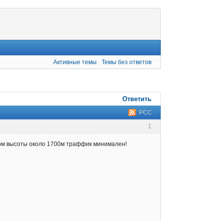
Активные темы
Темы без ответов
Ответить
РСС
1
ром высоты около 1700м траффик минимален!