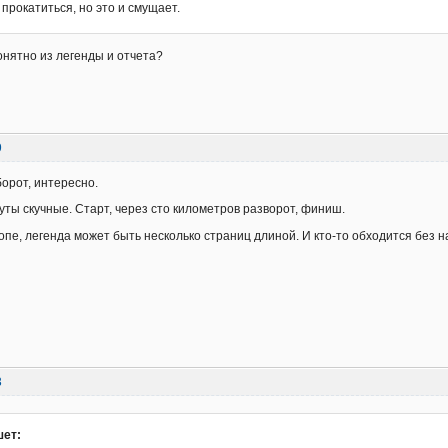
прокатиться, но это и смущает.
онятно из легенды и отчета?
9
борот, интересно.
уты скучные. Старт, через сто километров разворот, финиш.
ропе, легенда может быть несколько страниц длиной. И кто-то обходится без н
3
шет: