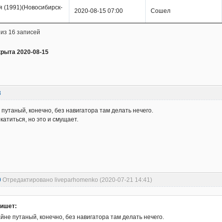
я (1991)(Новосибирск-
2020-08-15 07:00
Сошел
 из 16 записей
крыта 2020-08-15
8
путаный, конечно, без навигатора там делать нечего.
катиться, но это и смущает.
0
Отредактировано liveparhomenko (2020-07-21 14:41)
пишет:
не путаный, конечно, без навигатора там делать нечего.