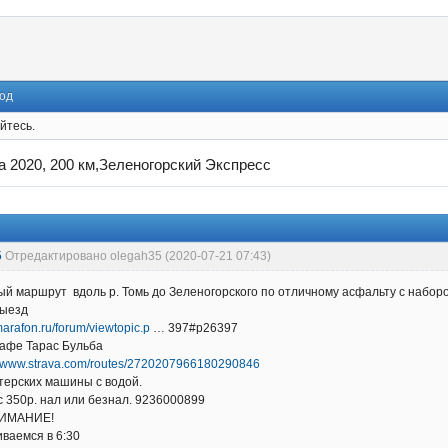
од
йтесь.
та 2020, 200 км,Зеленогорский Экспресс
5
Отредактировано olegah35 (2020-07-21 07:43)
й маршрут вдоль р. Томь до Зеленогорского по отличному асфальту с набо
выезд
marafon.ru/forum/viewtopic.p
… 397#p26397
 кафе Тарас Бульба
://www.strava.com/routes/2720207966180290846
терских машины с водой.
 350р. нал или безнал. 9236000899
ИМАНИЕ!
иваемся в 6:30