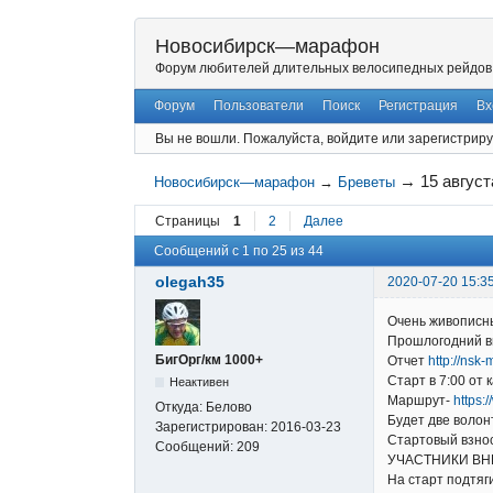
Новосибирск—марафон
Форум любителей длительных велосипедных рейдов
Форум
Пользователи
Поиск
Регистрация
Вх
Вы не вошли.
Пожалуйста, войдите или зарегистриру
→
15 авгус
Новосибирск—марафон
→
Бреветы
Страницы
1
2
Далее
Сообщений с 1 по 25 из 44
olegah35
2020-07-20 15:3
Очень живописны
Прошлогодний 
БигОрг/км 1000+
Отчет
http://nsk-
Старт в 7:00 от
Неактивен
Маршрут-
https
Откуда:
Белово
Будет две волон
Зарегистрирован:
2016-03-23
Стартовый взнос
Сообщений:
209
УЧАСТНИКИ ВН
На старт подтяг