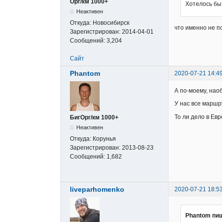
Орг/км 1000+
Хотелось бы 
Неактивен
Откуда:
Новосибирск
что именно не п
Зарегистрирован:
2014-04-01
Сообщений:
3,204
Сайт
Phantom
2020-07-21 14:4
А по-моему, нао
У нас все маршр
То ли дело в Ев
БигОрг/км 1000+
Неактивен
Откуда:
Корунья
Зарегистрирован:
2013-08-23
Сообщений:
1,682
liveparhomenko
2020-07-21 18:5
Phantom пи