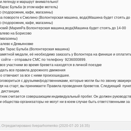
м легенду и маршрут внимательно!
Тарас Бульба (в этом кафе мотель)
 (подорожник, кафе, магазины)
на повороте к Смолино (Волонтерская машина, вода)Машина будет стоять до
 (подорожник, кафе, магазины)
рский (МарияРа Волонтерская машина,вода)Машина будет стоять до 14-00
алево на Борисово
(магазины)
алево к Демьяновке
афе Тарас Бульба (Волонтерская машина)
амятной медали, её необходимо заказать у Волонтера на финише и оплатить
т сойти – отправьте СМС по телефону 9236000899.
е участники во время бревета находятся в личной поездке
дать все правила дорожного движения
о отвечают за все с ними произошедшее.
оговориться с друзьями/родственниками, которые могли бы по звонку эвакуир
дя на старт, вы принимаете Правила проведения бреветов. Следующий пунк
 дистанции.
стник считается совершающим индивидуальный пробег. Он должен руководств
и общества-организаторы не могут ни в коем случае быть ответственными за
1
Отредактировано liveparhomenko (2020-07-20 16:35)