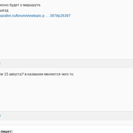
ресно будет о маршруте.
выезд
-marafon.ru/forum/viewtopic.p … 397#p26397
2
ли 15 августа? в названии меняется чего то.
0
 пишет: