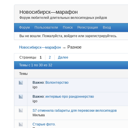
Новосибирск—марафон
Форум любителей длительных велосипедных рейдов
Форум
Пользователи
Поиск
Регистрация
Вход
Вы не вошли.
Пожалуйста, войдите или зарегистрируйтесь.
→
Разное
Новосибирск—марафон
Страницы
1
2
Далее
Темы с 1 по 30 из 32
Темы
Важно
:
Волонтерство
igo
Важно
:
интервью про рандоннерство
igo
S7 отменила габариты для перевозки велосипедов
Мильва
Старые фото.