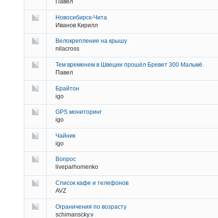
Павел
Новосибирск-Чита
Иванов Кирилл
Велокрепление на крышу
nilacross
Тем временем в Швеции прошёл Бревет 300 Мальмё.
Павел
Брайтон
igo
GPS мониторинг
igo
Чайник
igo
Вопрос
liveparhomenko
Список кафе и телефонов
AVZ
Ограничения по возрасту
schimanscky.v