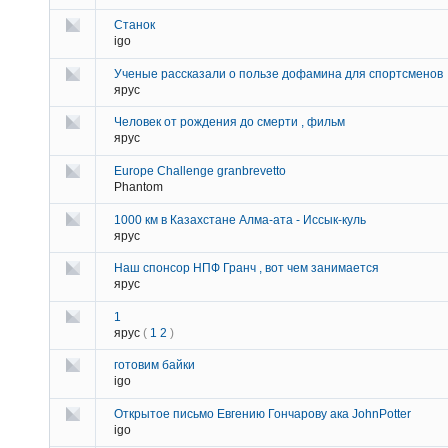
Станок
igo
Ученые рассказали о пользе дофамина для спортсменов
ярус
Человек от рождения до смерти , фильм
ярус
Europe Challenge granbrevetto
Phantom
1000 км в Казахстане Алма-ата - Иссык-куль
ярус
Наш спонсор НПФ Гранч , вот чем занимается
ярус
1
ярус
(
1
2
)
готовим байки
igo
Открытое письмо Евгению Гончарову ака JohnPotter
igo