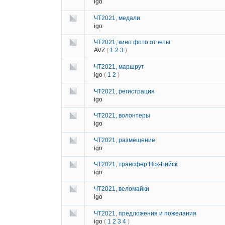
igo
ЧТ2021, медали
igo
ЧТ2021, кино фото отчеты
AVZ
(
1
2
3
)
ЧТ2021, маршрут
igo
(
1
2
)
ЧТ2021, регистрация
igo
ЧТ2021, волонтеры
igo
ЧТ2021, размещение
igo
ЧТ2021, трансфер Нск-Бийск
igo
ЧТ2021, веломайки
igo
ЧТ2021, предложения и пожелания
igo
(
1
2
3
4
)