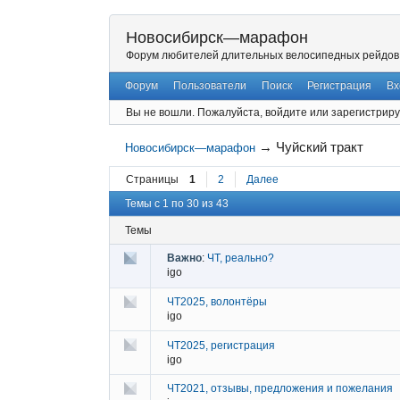
Новосибирск—марафон
Форум любителей длительных велосипедных рейдов
Форум
Пользователи
Поиск
Регистрация
Вх
Вы не вошли.
Пожалуйста, войдите или зарегистриру
→
Чуйский тракт
Новосибирск—марафон
Страницы
1
2
Далее
Темы с 1 по 30 из 43
Темы
Важно
:
ЧТ, реально?
igo
ЧТ2025, волонтёры
igo
ЧТ2025, регистрация
igo
ЧТ2021, отзывы, предложения и пожелания