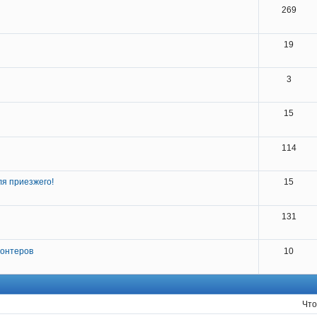
269
19
3
15
114
я приезжего!
15
131
лонтеров
10
Что