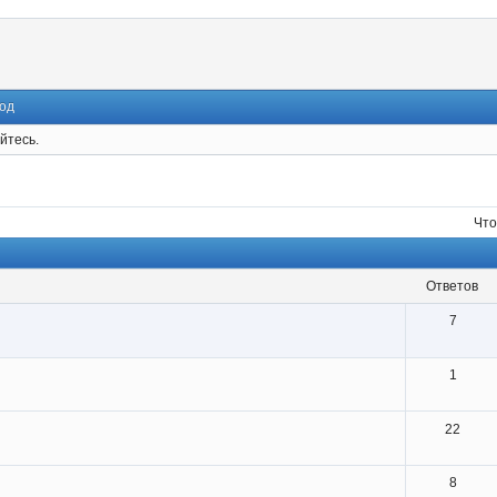
од
йтесь.
Что
ответов
7
1
22
8