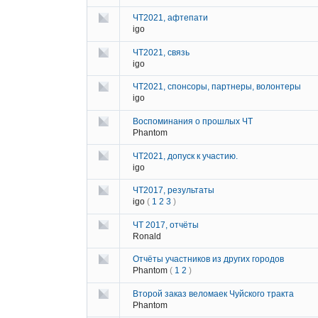
ЧТ2021, афтепати
igo
ЧТ2021, связь
igo
ЧТ2021, спонсоры, партнеры, волонтеры
igo
Воспоминания о прошлых ЧТ
Phantom
ЧТ2021, допуск к участию.
igo
ЧТ2017, результаты
igo
(
1
2
3
)
ЧТ 2017, отчёты
Ronald
Отчёты участников из других городов
Phantom
(
1
2
)
Второй заказ веломаек Чуйского тракта
Phantom