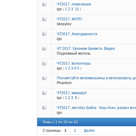
ЧТ2017, пожелания
igo
(
1
2
3
11
)
ЧТ2017, ФОТО
skopylov
ЧТ2017, благодарности
igo
ЧТ 2017. Хроники бревета. Видео
Подземный житель
ЧТ2017, волонтеры
igo
(
1
2
3
4
5
)
Посоветуйте веломагазины и велопрокаты дл
Phantom
ЧТ2017, маршрут
igo
(
1
2
3
6
)
ЧТ2017, автобус Бийск - Кош-Агач, развоз во
igo
Темы с 1 по 30 из 43
Страницы
1
2
Далее