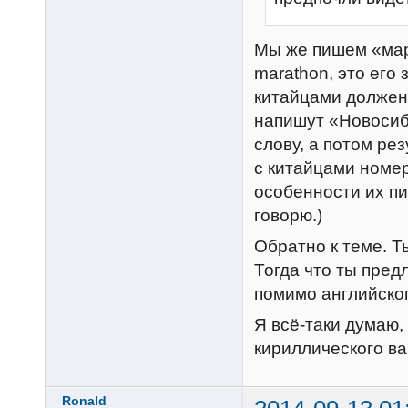
Мы же пишем «мар
marathon, это его 
китайцами должен 
напишут «Новосиби
слову, а потом ре
с китайцами номер
особенности их пи
говорю.)
Обратно к теме. 
Тогда что ты пред
помимо английског
Я всё-таки думаю,
кириллического ва
Ronald