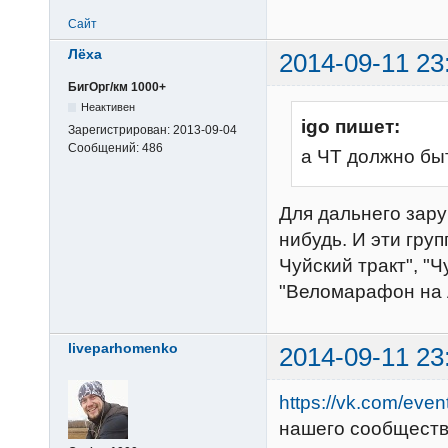
Сайт
Лёха
2014-09-11 23
БигОрг/км 1000+
Неактивен
igo пишет:
Зарегистрирован:
2013-09-04
Сообщений:
486
а ЧТ должно бы
Для дальнего зару
нибудь. И эти гр
Чуйский тракт", "
"Веломарафон на А
liveparhomenko
2014-09-11 23
https://vk.com/eve
нашего сообществ