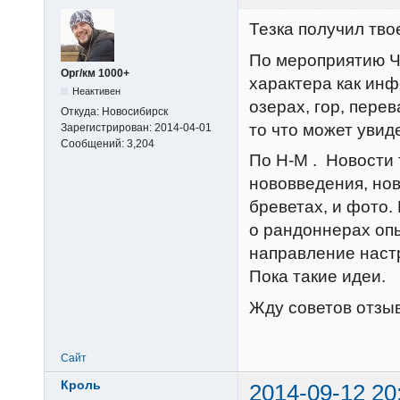
Тезка получил тво
По мероприятию Ч
Орг/км 1000+
характера как инф
Неактивен
озерах, гор, пере
Откуда:
Новосибирск
то что может увид
Зарегистрирован:
2014-04-01
Сообщений:
3,204
По Н-М . Новости 
нововведения, нов
бреветах, и фото.
о рандоннерах опы
направление наст
Пока такие идеи.
Жду советов отзыв
Сайт
Кроль
2014-09-12 20