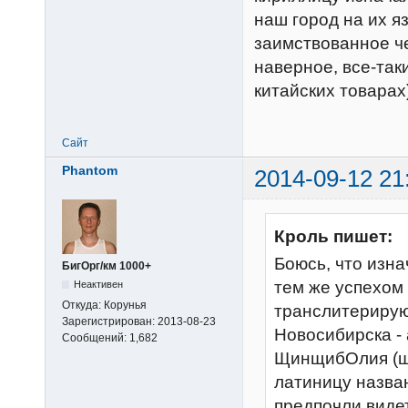
наш город на их я
заимствованное че
наверное, все-так
китайских товарах
Сайт
Phantom
2014-09-12 21
Кроль пишет:
Боюсь, что изна
БигОрг/км 1000+
тем же успехом 
Неактивен
Откуда:
Корунья
транслитерирую
Зарегистрирован:
2013-08-23
Новосибирска - 
Сообщений:
1,682
ЩинщибОлия (щи
латиницу назван
предпочли видет