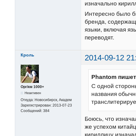
изначально кирил
Интересно было б
бренда, содержащ
языки, включая яз
переводят.
Кроль
2014-09-12 21
Phantom пишет
С одной сторон
Орг/км 1000+
названия обычно
Неактивен
Откуда:
Новосибирск, Академ
транслитерируе
Зарегистрирован:
2013-07-23
Сообщений:
384
Боюсь, что изнача
же успехом китайц
кириллицу изначал