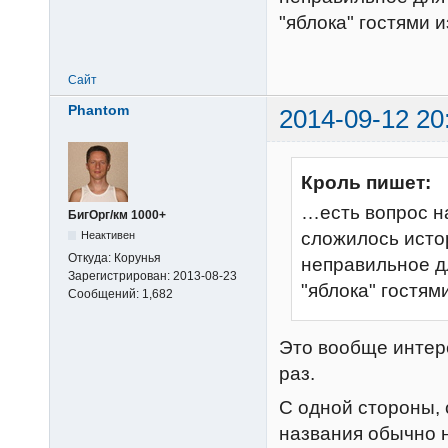
"яблока" гостями 
Сайт
Phantom
2014-09-12 20
Кроль пишет:
…есть вопрос на
БигОрг/км 1000+
сложилось исто
Неактивен
Откуда:
Корунья
неправильное д
Зарегистрирован:
2013-08-23
"яблока" гостям
Сообщений:
1,682
Это вообще интере
раз.
С одной стороны,
названия обычно н