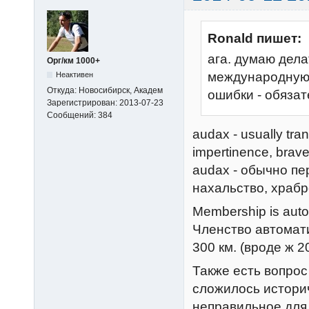
Ronald пишет:
ага. думаю дела
Орг/км 1000+
международную 
Неактивен
Откуда:
Новосибирск, Академ
ошибки - обязат
Зарегистрирован:
2013-07-23
Сообщений:
384
audax - usually tran
impertinence, brave
audax - обычно пе
нахальство, храбр
Membership is auto
Членство автомат
300 км. (вроде ж 
Также есть вопрос
сложилось историч
неправильное для 