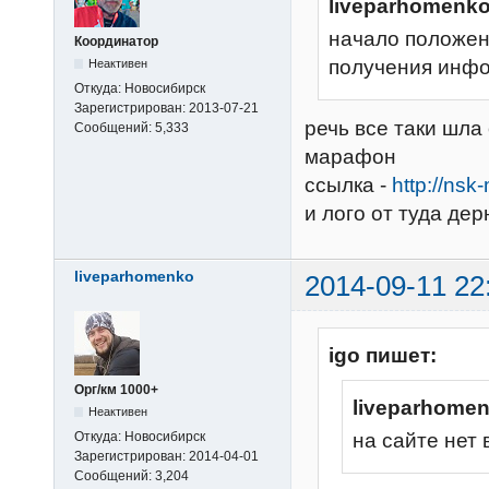
liveparhomenko
начало положено
Координатор
получения инфо
Неактивен
Откуда:
Новосибирск
Зарегистрирован:
2013-07-21
речь все таки шла
Сообщений:
5,333
марафон
ссылка -
http://ns
и лого от туда дер
liveparhomenko
2014-09-11 22
igo пишет:
Орг/км 1000+
liveparhome
Неактивен
Откуда:
Новосибирск
на сайте нет 
Зарегистрирован:
2014-04-01
Сообщений:
3,204