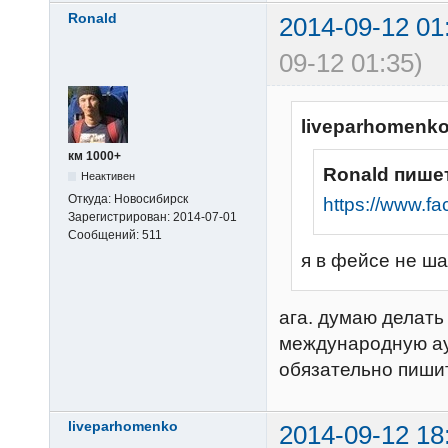
Ronald
2014-09-12 01
09-12 01:35)
liveparhomenko
км 1000+
Ronald пише
Неактивен
Откуда:
Новосибирск
https://www.f
Зарегистрирован:
2014-07-01
Сообщений:
511
я в фейсе не ша
ага. думаю делать
международную ауд
обязательно пишит
liveparhomenko
2014-09-12 18