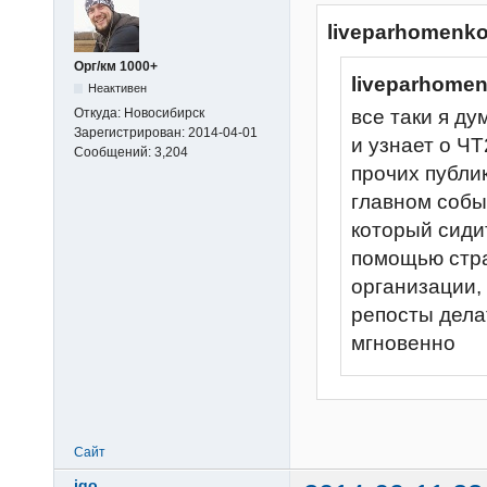
liveparhomenko
Орг/км 1000+
liveparhome
Неактивен
Откуда:
Новосибирск
все таки я ду
Зарегистрирован:
2014-04-01
и узнает о Ч
Сообщений:
3,204
прочих публи
главном собы
который сидит
помощью стр
организации, 
репосты дела
мгновенно
Сайт
igo