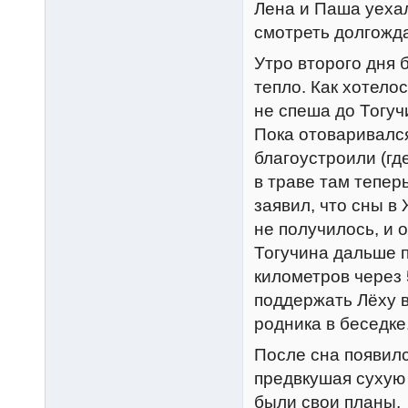
Лена и Паша уехал
смотреть долгожд
Утро второго дня
тепло. Как хотело
не спеша до Тогуч
Пока отоваривался
благоустроили (гд
в траве там тепер
заявил, что сны 
не получилось, и о
Тогучина дальше п
километров через 
поддержать Лёху в
родника в беседке
После сна появилс
предвкушая сухую 
были свои планы. 