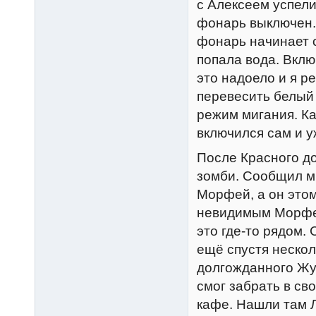
с Алексеем успел
фонарь выключен.
фонарь начинает с
попала вода. Вклю
это надоело и я 
перевесить белый 
режим мигания. Ка
включился сам и 
После Красного до
зомби. Сообщил мн
Морфей, а он этом
невидимым Морфее
это где-то рядом. 
ещё спустя неско
долгожданного Жу
смог забрать в св
кафе. Нашли там 