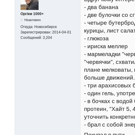
- два банана
- две булочки со 
Орг/км 1000+
Неактивен
- четыре бутербро
Откуда:
Новосибирск
курицы, лист сала
Зарегистрирован:
2014-04-01
- глюкоза
Сообщений:
3,204
- ириска меллер
- мармеладки "чер
"червячки", схвати
плане мелковаты, 
больше движений.
- три арахисовых 
- один гель, упот
- в бочках с водо
протеин, "Хайт 5, 
уточнить конкретн
- брал с собой эне
Покупал в пути