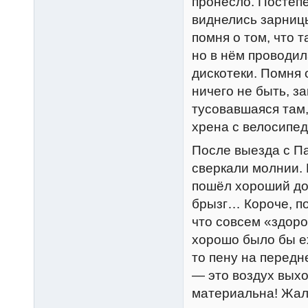
пронесло. Постепе
виднелись зарниц
помня о том, что 
но в нём проводил
дискотеки. Помня 
ничего не быть, з
тусовавшаяся там,
хрена с велосипед
После выезда с Па
сверкали молнии.
пошёл хороший до
брызг… Короче, по
что совсем «здоро
хорошо было бы ех
то пену на передн
— это воздух выхо
материальна! Жаль