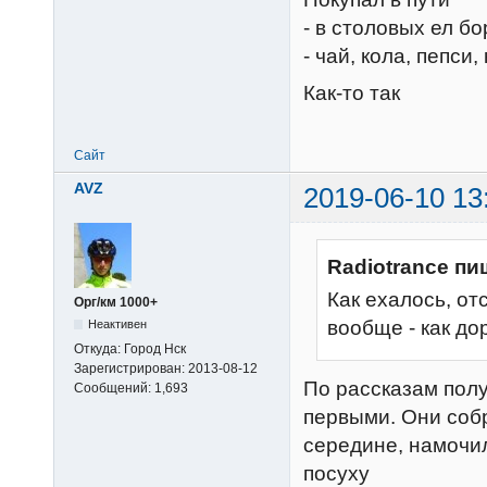
- в столовых ел б
- чай, кола, пепс
Как-то так
Сайт
AVZ
2019-06-10 13
Radiotrance пи
Как ехалось, от
Орг/км 1000+
вообще - как до
Неактивен
Откуда:
Город Нск
Зарегистрирован:
2013-08-12
По рассказам полу
Сообщений:
1,693
первыми. Они собр
середине, намочил
посуху