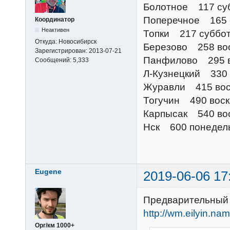
Болотное 117 су
Поперечное 165 
Координатор
Неактивен
Топки 217 суббо
Откуда:
Новосибирск
Березово 258 во
Зарегистрирован:
2013-07-21
Панфилово 295 в
Сообщений:
5,333
Л-Кузнецкий 330 
Журавли 415 вос
Тогучин 490 вос
Карпысак 540 во
Нск 600 понедел
Eugene
2019-06-06 17
Предварительный 
http://wm.eilyin.n
Орг/км 1000+