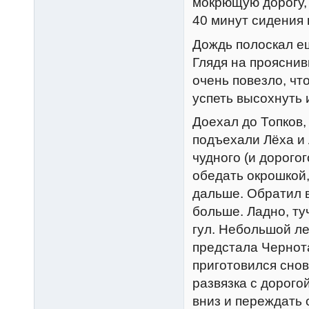
мокрющую дорогу, 
40 минут сидения 
Дождь полоскал ещ
Глядя на прояснив
очень повезло, чт
успеть высохнуть 
Доехал до Топков,
подъехали Лёха и 
чудного (и дорого
обедать окрошкой,
дальше. Обратил в
больше. Ладно, ту
гул. Небольшой ле
предстала Чернота
приготовился сно
развязка с дорог
вниз и переждать 