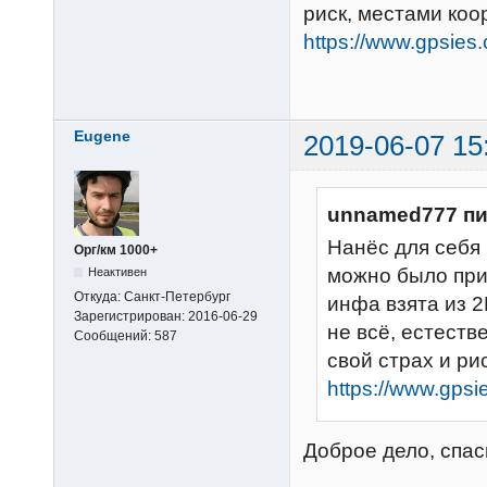
риск, местами коо
https://www.gpsies
Eugene
2019-06-07 15
unnamed777 пи
Нанёс для себя 
Орг/км 1000+
можно было при
Неактивен
Откуда:
Санкт-Петербург
инфа взята из 
Зарегистрирован:
2016-06-29
не всё, естеств
Сообщений:
587
свой страх и ри
https://www.gpsi
Доброе дело, спа