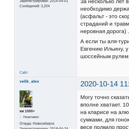
За несколько лет 
Зарегистрирован:
2014-04-01
Сообщений:
3,204
необходимо держа
(асфальт - это ск
страданий и травм
неровная дорога) .
А если ты аля-тури
Евгению Ильину, у
шоссейным рулем
Сайт
velik_alex
2020-10-14 11
Могу точно сказат
вполне хватает. 1
на кларисе на алю
км 1000+
Неактивен
сумками, для гоно
Откуда:
Новосибирск
весе полкило прос
Зарегистрирован:
2019-04-24