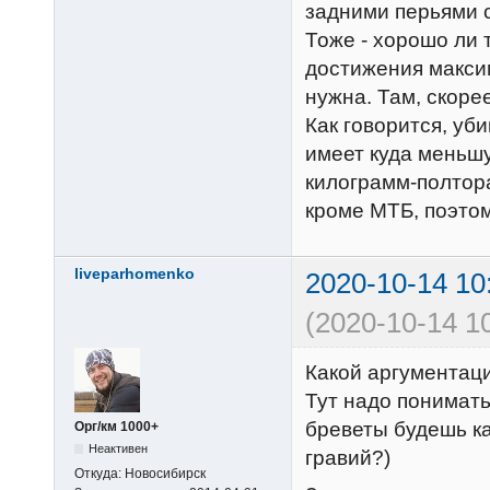
задними перьями с
Тоже - хорошо ли 
достижения максим
нужна. Там, скоре
Как говорится, уб
имеет куда меньшу
килограмм-полтора
кроме МТБ, поэтом
liveparhomenko
2020-10-14 10
(2020-10-14 1
Какой аргументац
Тут надо понимать
бреветы будешь ка
Орг/км 1000+
Неактивен
гравий?)
Откуда:
Новосибирск