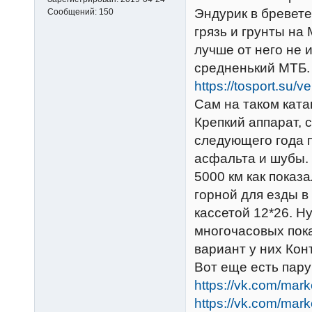
Эндурик в бревет
Сообщений:
150
грязь и грунты на
лучше от него не 
средненький МТБ.
https://tosport.su/v
Сам на таком ката
Крепкий аппарат, 
следующего года п
асфальта и шубы. 
5000 км как показа
горной для езды в
кассетой 12*26. Н
многочасовых пока
вариант у них Конт
Вот еще есть пару
https://vk.com/ma
https://vk.com/ma