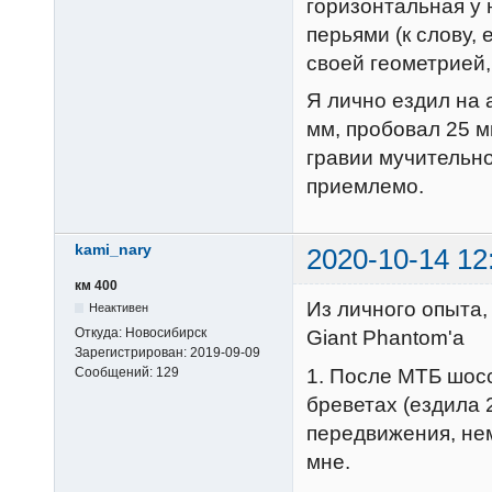
горизонтальная у 
перьями (к слову,
своей геометрией, 
Я лично ездил на 
мм, пробовал 25 
гравии мучительно
приемлемо.
kami_nary
2020-10-14 12
км 400
Из личного опыта,
Неактивен
Откуда:
Новосибирск
Giant Phantom'a
Зарегистрирован:
2019-09-09
1. После МТБ шос
Сообщений:
129
бреветах (ездила 
передвижения, нем
мне.