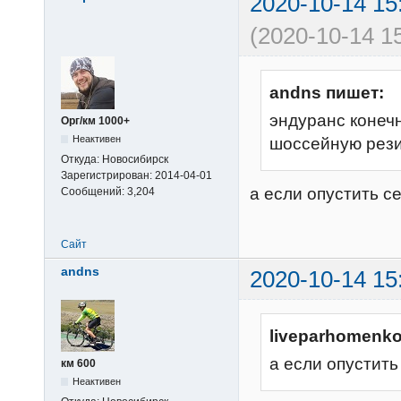
2020-10-14 15
(2020-10-14 1
andns пишет:
эндуранс конеч
Орг/км 1000+
Неактивен
шоссейную резин
Откуда:
Новосибирск
Зарегистрирован:
2014-04-01
а если опустить с
Сообщений:
3,204
Сайт
andns
2020-10-14 15
liveparhomenko
а если опустить
км 600
Неактивен