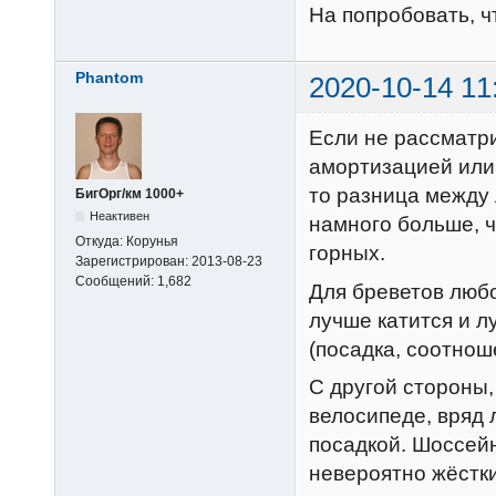
На попробовать, ч
Phantom
2020-10-14 11
Если не рассматр
амортизацией или 
то разница между
БигОрг/км 1000+
Неактивен
намного больше, 
Откуда:
Корунья
горных.
Зарегистрирован:
2013-08-23
Сообщений:
1,682
Для бреветов люб
лучше катится и 
(посадка, соотнош
С другой стороны,
велосипеде, вряд
посадкой. Шоссей
невероятно жёстк