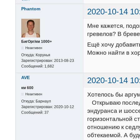
Phantom
2020-10-14 10
Мне кажется, подо
гревелов? В бреве
БигОрг/км 1000+
Ещё хочу добавить
Неактивен
Можно найти в хо
Откуда:
Корунья
Зарегистрирован:
2013-08-23
Сообщений:
1,682
AVE
2020-10-14 10
км 600
Хотелось бы аргу
Неактивен
Откуда:
Барнаул
Открываю последо
Зарегистрирован:
2020-10-12
эндуранса и шоссе
Сообщений:
37
горизонтальной ст
отношению к седлу
обтекаемой. А буд