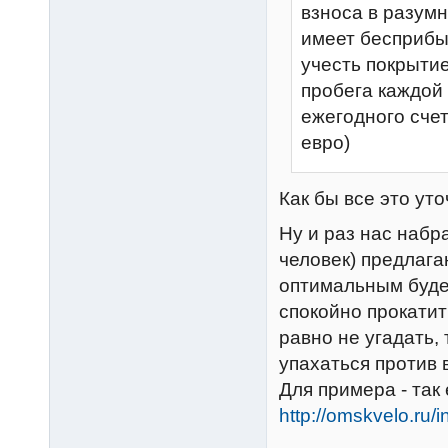
взноса в разумн
имеет бесприбы
учесть покрыти
пробега каждой
ежегодного сче
евро)
Как бы все это ут
Ну и раз нас наб
человек) предлага
оптимальным будет
спокойно прокати
равно не угадать,
упахаться против 
Для примера - так
http://omskvelo.ru