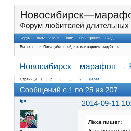
Новосибирск—мараф
Форум любителей длительных 
Форум
Пользователи
Поиск
Регистрация
Вход
Вы не вошли.
Пожалуйста, войдите или зарегистрируйтесь.
Новосибирск—марафон
→
Страницы
1
2
3
…
9
Далее
Сообщений с 1 по 25 из 207
igo
2014-09-11 10
Лёха пишет:
А не внести ли 