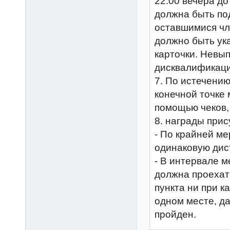
22:00 вечера до
должна быть по
оставшимися чл
должно быть ук
карточки. Невы
дисквалификаци
7. По истечени
конечной точке
помощью чеков, 
8. награды при
- По крайней м
одинаковую дис
- В интервале м
должна проехат
пункта ни при к
одном месте, д
пройден.