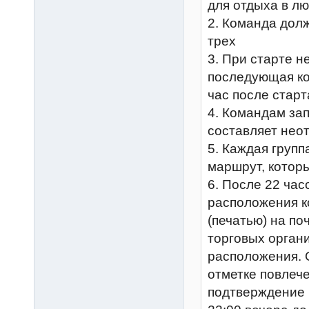
для отдыха в л
2. Команда долж
трех
3. При старте н
последующая ко
час после стар
4. Командам за
составляет нео
5. Каждая груп
маршрут, которы
6. После 22 час
расположения к
(печатью) на по
торговых органи
расположения. 
отметке повлеч
подтверждение п