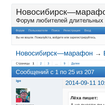
Новосибирск—мараф
Форум любителей длительных 
Форум
Пользователи
Поиск
Регистрация
Вход
Вы не вошли.
Пожалуйста, войдите или зарегистрируйтесь.
Новосибирск—марафон
→
Страницы
1
2
3
…
9
Далее
Сообщений с 1 по 25 из 207
igo
2014-09-11 10
Лёха пишет:
А не внести ли 