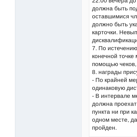
22:00 вечера до
должна быть по
оставшимися чл
должно быть ук
карточки. Невы
дисквалификаци
7. По истечени
конечной точке
помощью чеков, 
8. награды при
- По крайней м
одинаковую дис
- В интервале м
должна проехат
пункта ни при к
одном месте, д
пройден.