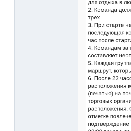
для отдыха в л
2. Команда долж
трех
3. При старте н
последующая ко
час после стар
4. Командам за
составляет нео
5. Каждая груп
маршрут, которы
6. После 22 час
расположения к
(печатью) на по
торговых органи
расположения. 
отметке повлеч
подтверждение п