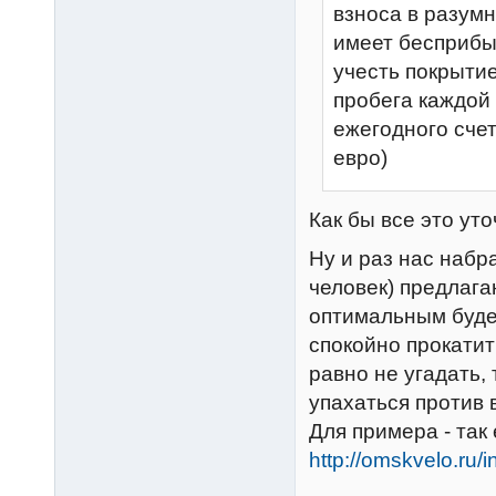
взноса в разумн
имеет бесприбы
учесть покрыти
пробега каждой
ежегодного сче
евро)
Как бы все это ут
Ну и раз нас наб
человек) предлага
оптимальным будет
спокойно прокати
равно не угадать,
упахаться против 
Для примера - так
http://omskvelo.ru