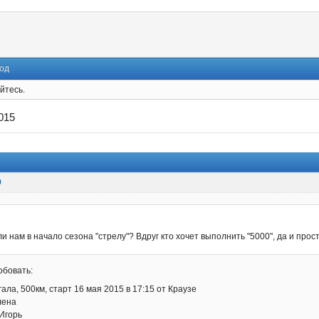
од
йтесь.
015
9
ли нам в начало сезона "стрелу"? Вдруг кто хочет выполнить "5000", да и прос
бовать:
ла, 500км, старт 16 мая 2015 в 17:15 от Краузе
лена
 Игорь