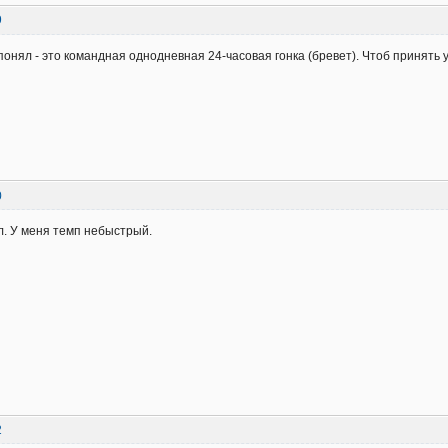
9
понял - это командная однодневная 24-часовая гонка (бревет). Чтоб принять 
0
. У меня темп небыстрый.
2