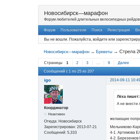
Новосибирск—марафон
Форум любителей длительных велосипедных рейдов
Форум
Пользователи
Поиск
Регистрация
Вх
Вы не вошли.
Пожалуйста, войдите или зарегистриру
→
Стрела 2
Новосибирск—марафон
→
Бреветы
Страницы
1
2
3
…
9
Далее
Сообщений с 1 по 25 из 207
igo
2014-09-11 10:4
Лёха пишет:
А не внести 
Координатор
Неактивен
желающие попро
Откуда:
Новосибирск
Мельниково-Карга
Зарегистрирован:
2013-07-21
4-1. Артемова Е
Сообщений:
5,333
4-2. Березенков