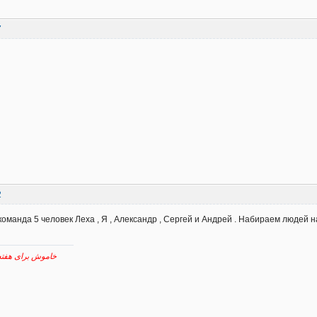
7
2
 команда 5 человек Леха , Я , Александр , Сергей и Андрей . Набираем людей 
خاموش برای هفته پیش رو نقش برآب