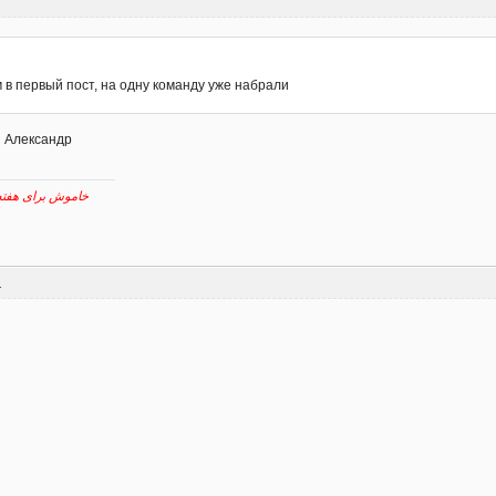
7
 в первый пост, на одну команду уже набрали
и Александр
خاموش برای هفته پیش رو نقش برآب
1