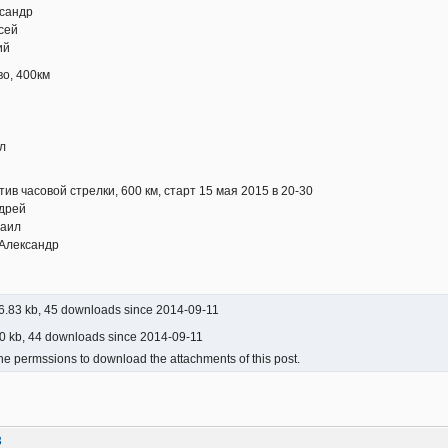
ксандр
сей
ий
во, 400км
л
тив часовой стрелки, 600 км, старт 15 мая 2015 в 20-30
ндрей
хаил
 Александр
.83 kb, 45 downloads since 2014-09-11
0 kb, 44 downloads since 2014-09-11
he permssions to download the attachments of this post.
3