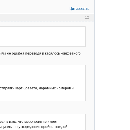
Цитировать
12
 или же ошибка перевода и касалось конкретного
отправки карт бревета, нарамных номеров и
мея в виду, что мероприятие имеет
фициальное утверждение пробега каждой