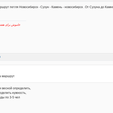
аршрут петля Новосибирск - Сузун - Камень - новосибирск . От Сузуна до Камн
خاموش برای هفته پیش رو نقش برآب
0
на маршрут
и весной определить,
еделить нужность,
ды по 3-5 чел