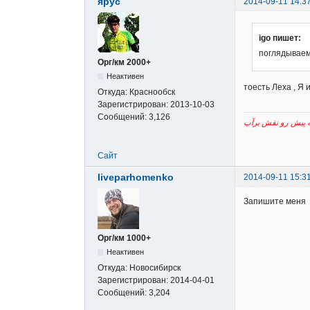
ярус
2014-09-11 14:3
igo пишет:
поглядываем
Орг/км 2000+
Неактивен
тоесть Леха , Я 
Откуда:
Краснообск
Зарегистрирован:
2013-10-03
Сообщений:
3,126
Сайт
liveparhomenko
2014-09-11 15:3
Запишите меня
Орг/км 1000+
Неактивен
Откуда:
Новосибирск
Зарегистрирован:
2014-04-01
Сообщений:
3,204