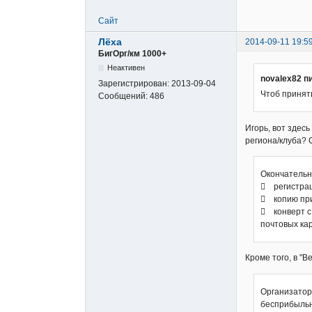
Сайт
Лёха
2014-09-11 19:5
БигОрг/км 1000+
Неактивен
novalex82 п
Зарегистрирован:
2013-09-04
Чтоб принят
Сообщений:
486
Игорь, вот здес
региона/клуба? 
Окончательн
 регистрац
 копию при
 конверт с
почтовых кар
Кроме того, в "В
Организатор
бесприбыльн