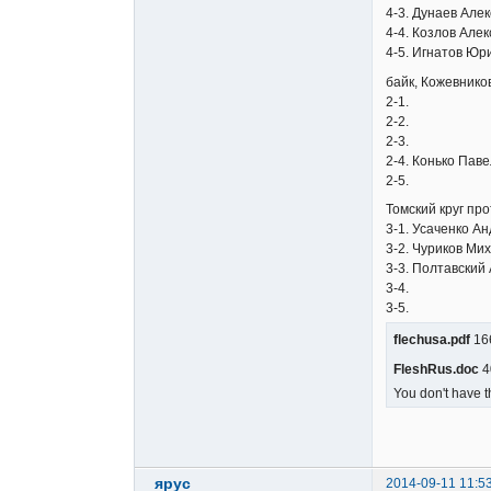
4-3. Дунаев Але
4-4. Козлов Алек
4-5. Игнатов Юр
байк, Кожевнико
2-1.
2-2.
2-3.
2-4. Конько Паве
2-5.
Томский круг про
3-1. Усаченко А
3-2. Чуриков Ми
3-3. Полтавский
3-4.
3-5.
flechusa.pdf
166
FleshRus.doc
4
You don't have t
ярус
2014-09-11 11:5