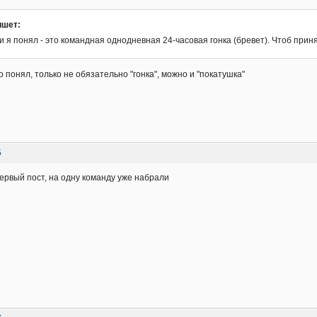
ишет:
 я понял - это командная однодневная 24-часовая гонка (бревет). Чтоб прин
 понял, только не обязательно "гонка", можно и "покатушка"
5
ервый пост, на одну команду уже набрали