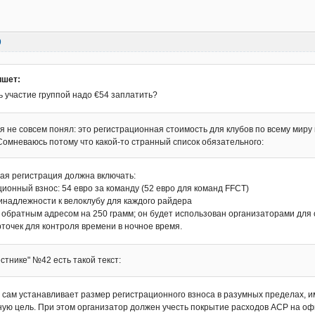
9
ишет:
ь участие группой надо €54 заплатить?
ь я не совсем понял: это регистрационная стоимость для клубов по всему миру
Сомневаюсь потому что какой-то странный список обязательного:
ая регистрация должна включать:
ионный взнос: 54 евро за команду (52 евро для команд FFCT)
надлежности к велоклубу для каждого райдера
 обратным адресом на 250 грамм; он будет использован организаторами для 
точек для контроля времени в ночное время.
естнике" №42 есть такой текст:
 сам устанавливает размер регистрационного взноса в разумных пределах, и
ую цель. При этом организатор должен учесть покрытие расходов АСР на о