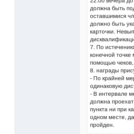
22:00 вечера до
должна быть по
оставшимися чл
должно быть ук
карточки. Невы
дисквалификаци
7. По истечени
конечной точке
помощью чеков, 
8. награды при
- По крайней м
одинаковую дис
- В интервале м
должна проехат
пункта ни при к
одном месте, д
пройден.