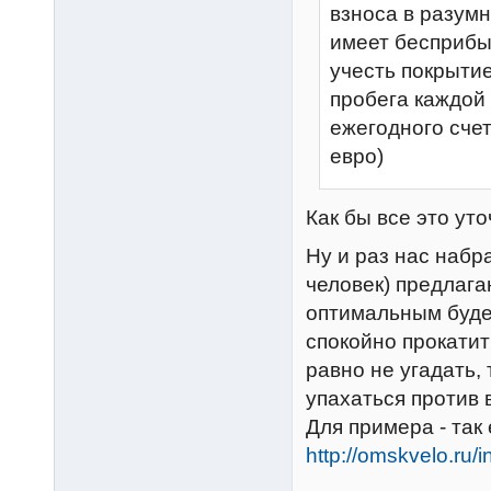
взноса в разумн
имеет бесприбы
учесть покрыти
пробега каждой
ежегодного сче
евро)
Как бы все это ут
Ну и раз нас наб
человек) предлага
оптимальным будет
спокойно прокати
равно не угадать,
упахаться против 
Для примера - так
http://omskvelo.ru