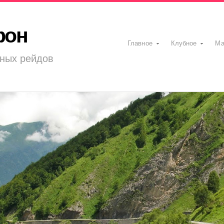
фон
Главное
Клубное
Ма
ных рейдов