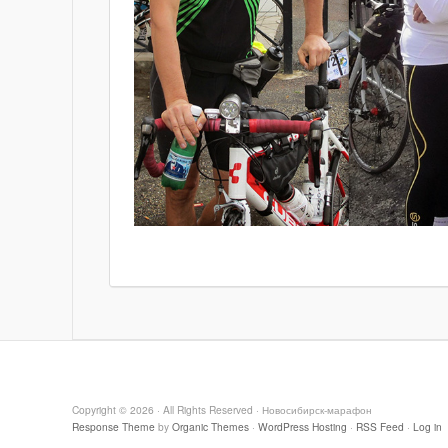
Copyright © 2026 · All Rights Reserved · Новосибирск-марафон
Response Theme
by
Organic Themes
·
WordPress Hosting
·
RSS Feed
·
Log in