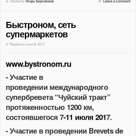
Posted by
Игорь Березёнков
Leave a Comment
Быстроном, сеть
супермаркетов
Posted on June 8, 2017
www.bystronom.ru
- Участие в
проведении международного
супербревета “Чуйский тракт”
протяженностью 1200 км,
состоявшегося 7
-11 июля 201
7.
- Участие в проведении Brevets de