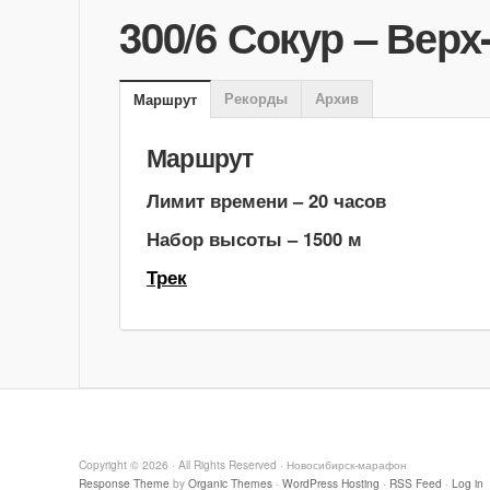
300/6 Сокур – Верх
Рекорды
Архив
Маршрут
Маршрут
Лимит времени – 20 часов
Набор высоты – 1500 м
Трек
Copyright © 2026 · All Rights Reserved · Новосибирск-марафон
Response Theme
by
Organic Themes
·
WordPress Hosting
·
RSS Feed
·
Log in