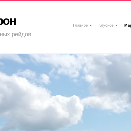
фон
Главное
Клубное
Ма
ных рейдов