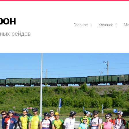
фон
Главное
Клубное
Ма
ных рейдов