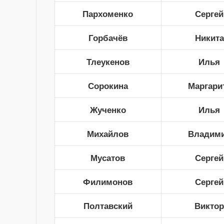
Пархоменко
Сергей
Горбачёв
Никита
Тлеукенов
Илья
Сорокина
Маргари
Жученко
Илья
Михайлов
Владим
Мусатов
Сергей
Филимонов
Сергей
Полтавский
Викто