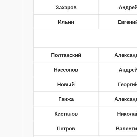
Захаров
Андре
Ильин
Евгени
Полтавский
Алексан
Нассонов
Андре
Новый
Георги
Ганжа
Алексан
Кистанов
Никола
Петров
Валент