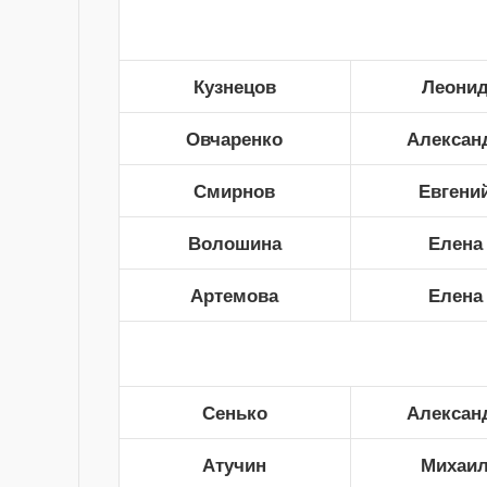
Кузнецов
Леони
Овчаренко
Алексан
Смирнов
Евгени
Волошина
Елена
Артемова
Елена
Сенько
Алексан
Атучин
Михаи